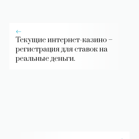
Текущие интернет-казино –
регистрация для ставок на
реальные деньги.