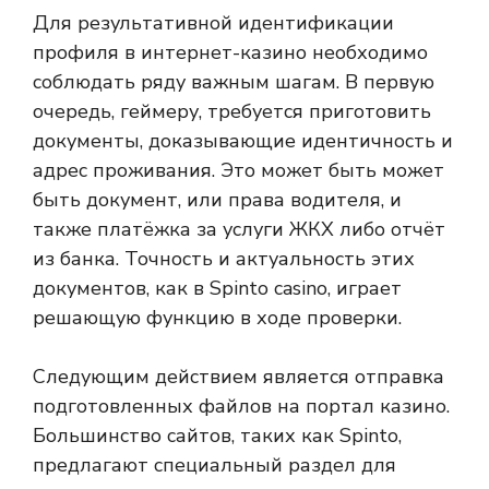
Для результативной идентификации
профиля в интернет-казино необходимо
соблюдать ряду важным шагам. В первую
очередь, геймеру, требуется приготовить
документы, доказывающие идентичность и
адрес проживания. Это может быть может
быть документ, или права водителя, и
также платёжка за услуги ЖКХ либо отчёт
из банка. Точность и актуальность этих
документов, как в Spinto casino, играет
решающую функцию в ходе проверки.
Следующим действием является отправка
подготовленных файлов на портал казино.
Большинство сайтов, таких как Spinto,
предлагают специальный раздел для