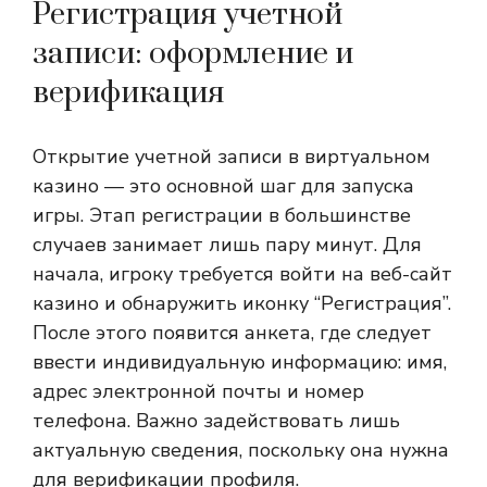
Регистрация учетной
записи: оформление и
верификация
Открытие учетной записи в виртуальном
казино — это основной шаг для запуска
игры. Этап регистрации в большинстве
случаев занимает лишь пару минут. Для
начала, игроку требуется войти на веб-сайт
казино и обнаружить иконку “Регистрация”.
После этого появится анкета, где следует
ввести индивидуальную информацию: имя,
адрес электронной почты и номер
телефона. Важно задействовать лишь
актуальную сведения, поскольку она нужна
для верификации профиля.