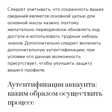
Следует учитывать, что сохранность ваших
сведений является основной целью для
основной массы казино, поэтому
желательно периодически обновлять код
доступа и использовать трудные наборы
знаков. Дополнительно следует включить
дополнительную аутентификацию, при
условии что данная возможность
присутствует, чтобы улучшить защиту
вашего профиля.
Аутентификация аккаунта:
каким образом осуществить
процесс