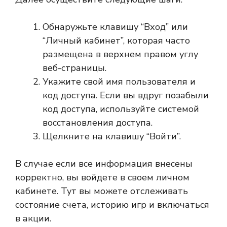
Обнаружьте клавишу “Вход” или
“Личный кабинет”, которая часто
размещена в верхнем правом углу
веб-страницы.
Укажите свой имя пользователя и
код доступа. Если вы вдруг позабыли
код доступа, используйте системой
восстановления доступа.
Щелкните на клавишу “Войти”.
В случае если все информация внесены
корректно, вы войдете в своем личном
кабинете. Тут вы можете отслеживать
состояние счета, историю игр и включаться
в акции.