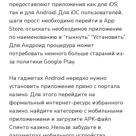
предоставляют приложения как для iOS,
так и для Android. Для iОС пользователей,
шаги прост: необходимо перейти в App
Store, отыскать необходимое приложение
по наименованию и “тыкнуть” “Установить”.
Для Андроид процедура может
потребовать немного больше стараний из-
за политики Google Play.
На гаджетах Android нередко нужно
установить приложение прямо с портала
казино. Для этого перейдите на
формальный интернет-ресурс избранного
казино, найдите категорию с мобильными
приложениями и загрузите APK-файл
Спинто казино. Нельзя забудьте в
параметрах мобильного устройства