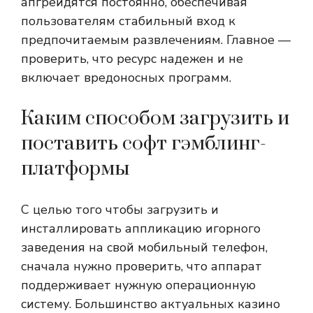
апгрейдятся постоянно, обеспечивая
пользователям стабильный вход к
предпочитаемым развлечениям. Главное —
проверить, что ресурс надежен и не
включает вредоносных программ.
Каким способом загрузить и
поставить софт гэмблинг-
платформы
С целью того чтобы загрузить и
инсталлировать аппликацию игорного
заведения на свой мобильный телефон,
сначала нужно проверить, что аппарат
поддерживает нужную операционную
систему. Большинство актуальных казино