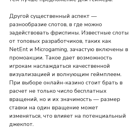
Другой существенный аспект —
разнообразие слотов, в где можно
задействовать фриспины. Известные слоты
от топовых разработчиков, таких как
NetEnt и Microgaming, зачастую включены в
промоакции. Такое дает возможность
игрокам наслаждаться качественной
визуализацией и волнующим геймплеем.
При выборе онлайн-казино стоит брать в
расчет не только число бесплатных
вращений, но и их значимость — размер
ставки на один вращение может
изменяться, что влияет на потенциальный
джекпот.