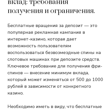
вклад: требования
получения и ограничения.
Бесплатные вращения за депозит — это
популярная рекламная кампания в
интернет-казино, которая дает
возможность пользователям
воспользоваться безвозмездные спины на
слотовых машинах при депозите средств.
Ключевое требование для получения фри-
спинов — внесение минимум вклада,
который может изменяться от 500 до 1000
рублей в зависимости от конкретного
казино.
Необходимо иметь в виду, что бесплатные