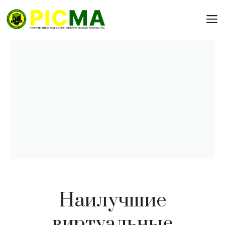
Skip
to
content
Наилучшие
виртуальные