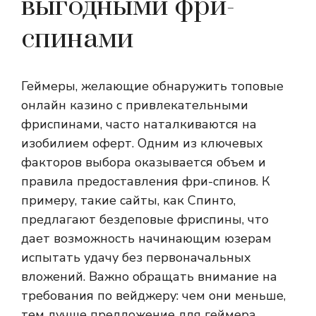
выгодными фри-
спинами
Геймеры, желающие обнаружить топовые
онлайн казино с привлекательными
фриспинами, часто наталкиваются на
изобилием оферт. Одним из ключевых
факторов выбора оказывается объем и
правила предоставления фри-спинов. К
примеру, такие сайты, как
Спинто
,
предлагают бездеповые фриспины, что
дает возможность начинающим юзерам
испытать удачу без первоначальных
вложений. Важно обращать внимание на
требования по вейджеру: чем они меньше,
тем лучше предложение для геймера.