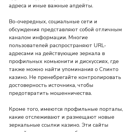
адреса и иные важные апдейты.
Во-очередных, социальные сети и
обсуждения представляют собой отличным
каналом информации. Многие
пользователей распространяют URL-
адресами на действующие зеркала в
профильных комьюнити и дискуссиях, где
также можно найти упоминания о Спинто
казино. Не пренебрегайте контролировать
достоверность источника, чтобы
предотвратить мошенничества.
Кроме того, имеются профильные порталы,
какие отслеживают и размещают новые
зеркальные ссылки казино. Эти сайты