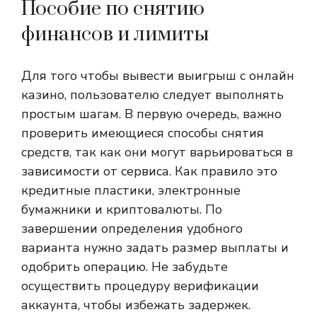
Пособие по снятию
финансов и лимиты
Для того чтобы вывести выигрыш с онлайн
казино, пользователю следует выполнять
простым шагам. В первую очередь, важно
проверить имеющиеся способы снятия
средств, так как они могут варьироваться в
зависимости от сервиса. Как правило это
кредитные пластики, электронные
бумажники и криптовалюты. По
завершении определения удобного
варианта нужно задать размер выплаты и
одобрить операцию. Не забудьте
осуществить процедуру верификации
аккаунта, чтобы избежать задержек.