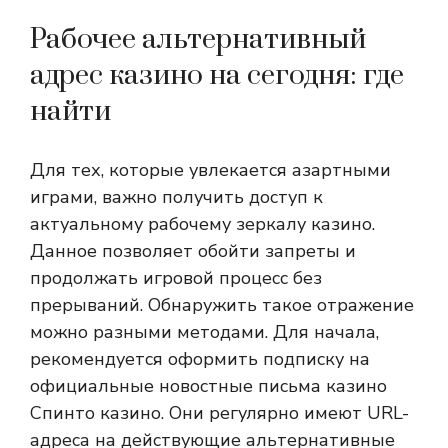
Рабочее альтернативный
адрес казино на сегодня: где
найти
Для тех, которые увлекается азартными
играми, важно получить доступ к
актуальному рабочему зеркалу казино.
Данное позволяет обойти запреты и
продолжать игровой процесс без
прерываний. Обнаружить такое отражение
можно разными методами. Для начала,
рекомендуется оформить подписку на
официальные новостные письма казино
Спинто казино. Они регулярно имеют URL-
адреса на действующие альтернативные