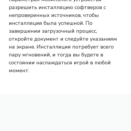
разрешить инсталляцию софтверов с
непроверенных источников, чтобы
инсталляция была успешной. По
завершении загрузочный процесс,
откройте документ и следуйте указаниям
на экране. Инсталляция потребует всего
пару мгновений, и тогда вы будете в
состоянии наслаждаться игрой в любой
момент.