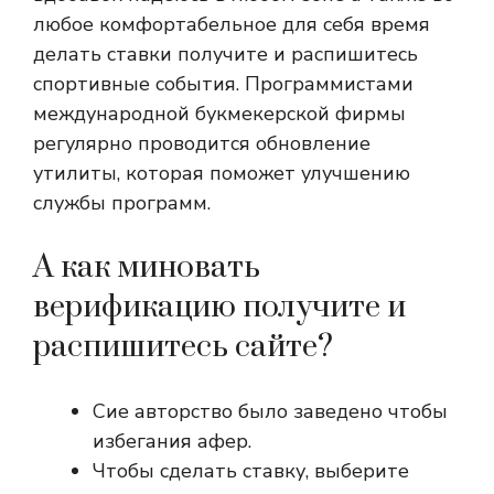
любое комфортабельное для себя время
делать ставки получите и распишитесь
спортивные события. Программистами
международной букмекерской фирмы
регулярно проводится обновление
утилиты, которая поможет улучшению
службы программ.
А как миновать
верификацию получите и
распишитесь сайте?
Сие авторство было заведено чтобы
избегания афер.
Чтобы сделать ставку, выберите