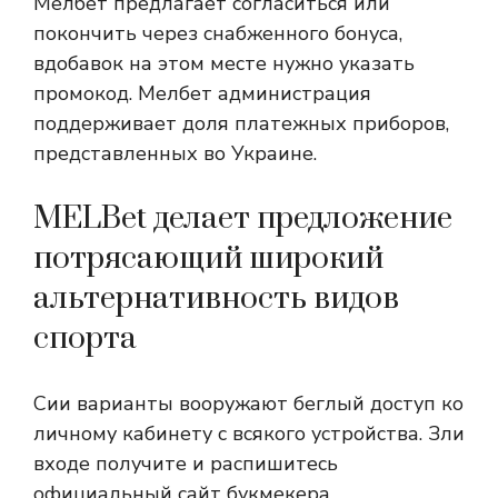
Мелбет предлагает согласиться или
покончить через снабженного бонуса,
вдобавок на этом месте нужно указать
промокод. Мелбет администрация
поддерживает доля платежных приборов,
представленных во Украине.
MELBet делает предложение
потрясающий широкий
альтернативность видов
спорта
Сии варианты вооружают беглый доступ ко
личному кабинету с всякого устройства. Зли
входе получите и распишитесь
официальный сайт букмекера