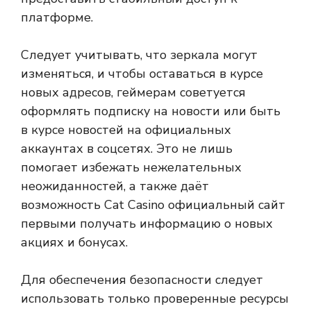
платформе.
Следует учитывать, что зеркала могут
изменяться, и чтобы оставаться в курсе
новых адресов, геймерам советуется
оформлять подписку на новости или быть
в курсе новостей на официальных
аккаунтах в соцсетях. Это не лишь
помогает избежать нежелательных
неожиданностей, а также даёт
возможность Cat Casino официальный сайт
первыми получать информацию о новых
акциях и бонусах.
Для обеспечения безопасности следует
использовать только проверенные ресурсы