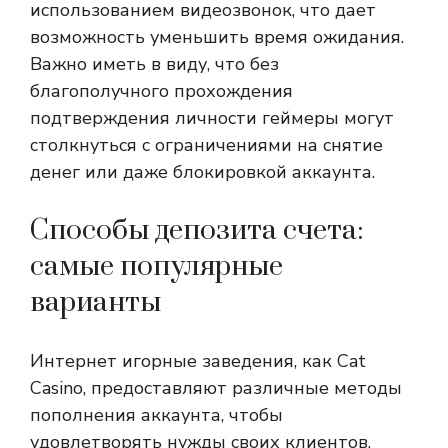
использованием видеозвонок, что дает
возможность уменьшить время ожидания.
Важно иметь в виду, что без
благополучного прохождения
подтверждения личности геймеры могут
столкнуться с ограничениями на снятие
денег или даже блокировкой аккаунта.
Способы депозита счета:
самые популярные
варианты
Интернет игорные заведения, как Cat
Casino, предоставляют различные методы
пополнения аккаунта, чтобы
удовлетворять нужды своих клиентов.