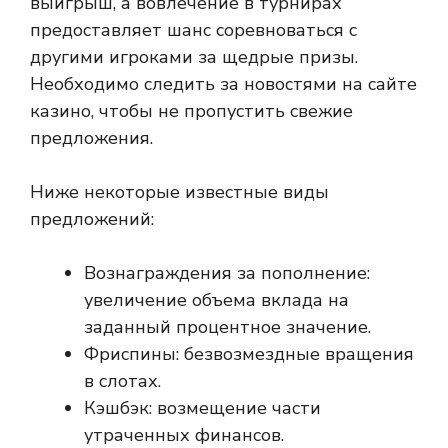
выигрыш, а вовлечение в турнирах
предоставляет шанс соревноваться с
другими игроками за щедрые призы.
Необходимо следить за новостями на сайте
казино, чтобы не пропустить свежие
предложения.
Ниже некоторые известные виды
предложений:
Вознаграждения за пополнение:
увеличение объема вклада на
заданный процентное значение.
Фриспины: безвозмездные вращения
в слотах.
Кэшбэк: возмещение части
утраченных финансов.