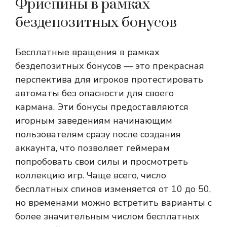
Фриспины в рамках
бездепозитных бонусов
Бесплатные вращения в рамках
бездепозитных бонусов — это прекрасная
перспектива для игроков протестировать
автоматы без опасности для своего
кармана. Эти бонусы предоставляются
игорным заведениям начинающим
пользователям сразу после создания
аккаунта, что позволяет геймерам
попробовать свои силы и просмотреть
коллекцию игр. Чаще всего, число
бесплатных спинов изменяется от 10 до 50,
но временами можно встретить варианты с
более значительным числом бесплатных