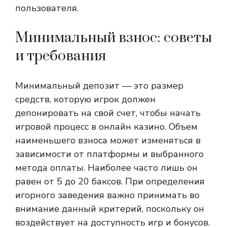
пользователя.
Минимальный взнос: советы
и требования
Минимальный депозит — это размер
средств, которую игрок должен
депонировать на свой счет, чтобы начать
игровой процесс в онлайн казино. Объем
наименьшего взноса может изменяться в
зависимости от платформы и выбранного
метода оплаты. Наиболее часто лишь он
равен от 5 до 20 баксов. При определения
игорного заведения важно принимать во
внимание данный критерий, поскольку он
воздействует на доступность игр и бонусов.