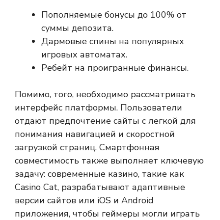
Пополняемые бонусы до 100% от
суммы депозита.
Дармовые спины на популярных
игровых автоматах.
Ребейт на проигранные финансы.
Помимо, того, необходимо рассматривать
интерфейс платформы. Пользователи
отдают предпочтение сайты с легкой для
понимания навигацией и скоростной
загрузкой страниц. Смартфонная
совместимость также выполняет ключевую
задачу: современные казино, такие как
Casino Cat
, разрабатывают адаптивные
версии сайтов или iOS и Android
приложения, чтобы геймеры могли играть