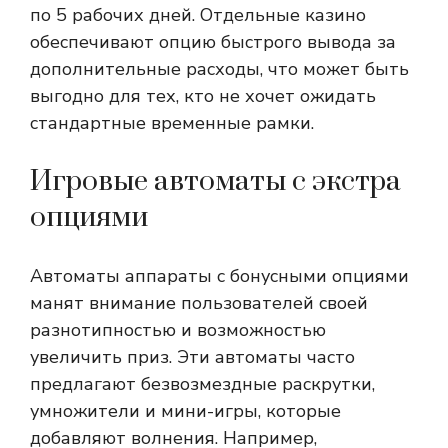
по 5 рабочих дней. Отдельные казино
обеспечивают опцию быстрого вывода за
дополнительные расходы, что может быть
выгодно для тех, кто не хочет ожидать
стандартные временные рамки.
Игровые автоматы с экстра
опциями
Автоматы аппараты с бонусными опциями
манят внимание пользователей своей
разнотипностью и возможностью
увеличить приз. Эти автоматы часто
предлагают безвозмездные раскрутки,
умножители и мини-игры, которые
добавляют волнения. Например,