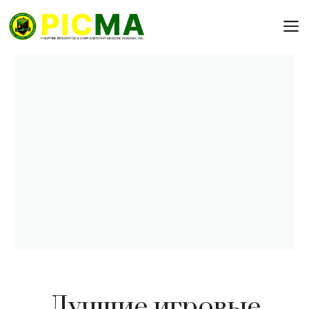
Skip
to
content
Лучшие игровые