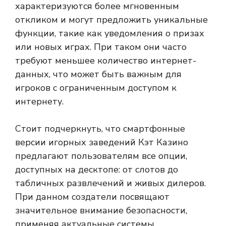
характеризуются более мгновенным
откликом и могут предложить уникальные
функции, такие как уведомления о призах
или новых играх. При таком они часто
требуют меньшее количество интернет-
данных, что может быть важным для
игроков с ограниченным доступом к
интернету.
Стоит подчеркнуть, что смартфонные
версии игорных заведений Кэт Казино
предлагают пользователям все опции,
доступных на десктопе: от слотов до
табличных развлечений и живых дилеров.
При данном создатели посвящают
значительное внимание безопасности,
применяя актуальные системы