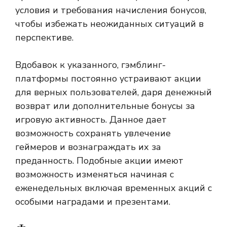
условия и требования начисления бонусов,
чтобы избежать неожиданных ситуаций в
перспективе.
Вдобавок к указанного, гэмблинг-
платформы постоянно устраивают акции
для верных пользователей, даря денежный
возврат или дополнительные бонусы за
игровую активность. Данное дает
возможность сохранять увлечение
геймеров и вознаграждать их за
преданность. Подобные акции имеют
возможность изменяться начиная с
еженедельных включая временных акций с
особыми наградами и презентами.