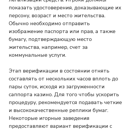
показать удостоверения, доказывающие их
персону, возраст и место жительства.
Обычно необходимо отправить
изображение паспорта или прав, а также
бумагу, подтверждающую место
жительства, например, счет за
коммунальные услуги.
Этап верификации в состоянии отнять
составлять от нескольких часов вплоть до
пары суток, исходя из загруженности
саппорта казино. Для того чтобы ускорить
процедуру, рекомендуется подавать четкие
и высококачественные реплики бумаг.
Некоторые игорные заведения
предоставляют вариант верификации с