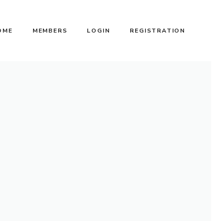
OME
MEMBERS
LOGIN
REGISTRATION