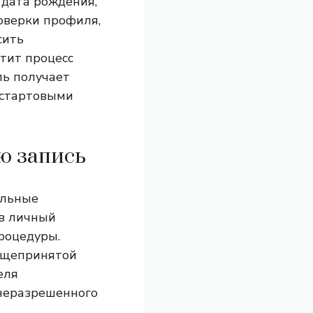
 дата рождения,
оверки профиля,
сить
тит процесс
ль получает
 стартовыми
ую запись
альные
в личный
роцедуры.
бщепринятой
еля
 неразрешенного