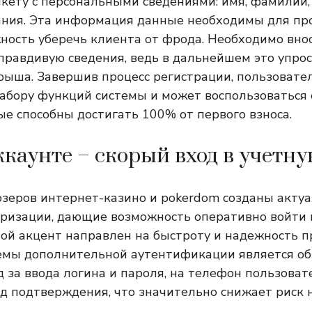
кету с персональными сведениями: имя, фамилии,
ания. Эта информация данные необходимы для пр
ность уберечь клиента от фрода. Необходимо вно
равдивую сведения, ведь в дальнейшем это упрос
рыша. Завершив процесс регистрации, пользовате
набору функций системы и может воспользоваться
ые способны достигать 100% от первого взноса.
ккаунте – скорый вход в учетн
зеров интернет-казино и pokerdom созданы акту
ризации, дающие возможность оперативно войти 
ой акцент направлен на быстроту и надежность п
емы дополнительной аутентификации является о
д за ввода логина и пароля, на телефон пользоват
од подтверждения, что значительно снижает риск