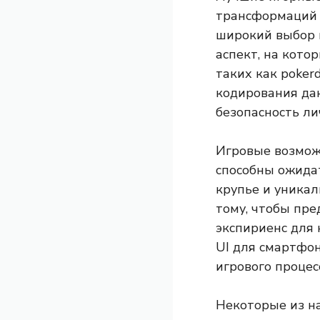
трансформаций 
широкий выбор и
аспект, на кот
таких как
poker
кодирования да
безопасность л
Игровые возмож
способны ожида
крупье и уника
тому, чтобы пре
экспириенс для
UI для смартфо
игрового процес
Некоторые из на