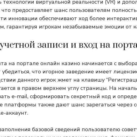
ь технологии виртуальной реальности (VR) и допо
, что предоставляет шанс пользователям полность
 Эти инновации обеспечивают ход более интеракт
, гарантируя игрокам незабываемые эмоции от к
учетной записи и вход на порт
та на портале онлайн казино начинается с выбор
т убедиться, что игорное заведение имеет лиценз
ствии данного игрок жмет на клавишу “Регистраци
ается в правом верхнем углу страницы. На начал
ать e-mail, сформировать секретный код и опред
ые платформы также дают шанс зарегаться через 
e-аккаунт.
заполнения базовой сведений пользователю совет