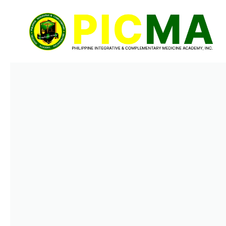
Skip
to
content