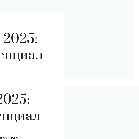
 2025:
тенциал
2025:
енциал
венных