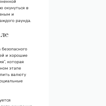
лненной
ю окунуться в
ивным и
аждого раунда.
але
а безопасного
ией и хорошие
я”, которая
ьном этапе
елить валюту
социальные
уется