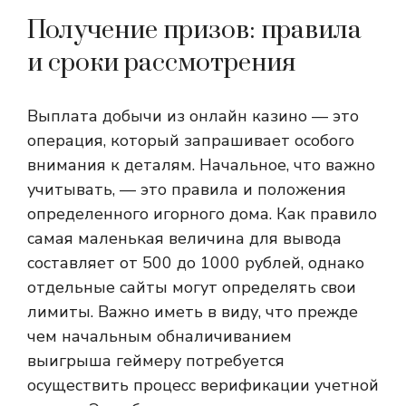
Получение призов: правила
и сроки рассмотрения
Выплата добычи из онлайн казино — это
операция, который запрашивает особого
внимания к деталям. Начальное, что важно
учитывать, — это правила и положения
определенного игорного дома. Как правило
самая маленькая величина для вывода
составляет от 500 до 1000 рублей, однако
отдельные сайты могут определять свои
лимиты. Важно иметь в виду, что прежде
чем начальным обналичиванием
выигрыша геймеру потребуется
осуществить процесс верификации учетной