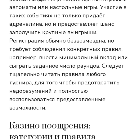
автоматы или настольные игры. Участие в
таких событиях не только придаёт
адреналина, но и предоставляет шанс
заполучить крупные выигрыши.
Регистрация обычно безвозмездна, но
требует соблюдения конкретных правил,
например, внести минимальный вклад или
сыграть заданное число раундов. Следует
тщательно читать правила любого
турнира, для того чтобы предотвратить
недоразумений и полностью
воспользоваться предоставленные
возможности.
Казино поощрения:
категории и правила