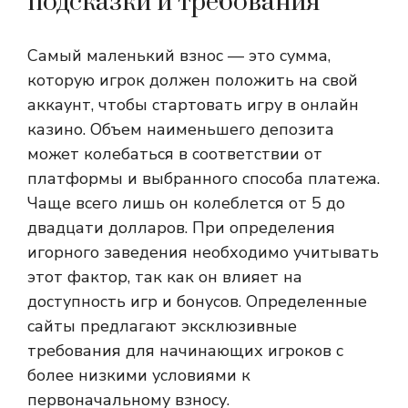
подсказки и требования
Самый маленький взнос — это сумма,
которую игрок должен положить на свой
аккаунт, чтобы стартовать игру в онлайн
казино. Объем наименьшего депозита
может колебаться в соответствии от
платформы и выбранного способа платежа.
Чаще всего лишь он колеблется от 5 до
двадцати долларов. При определения
игорного заведения необходимо учитывать
этот фактор, так как он влияет на
доступность игр и бонусов. Определенные
сайты предлагают эксклюзивные
требования для начинающих игроков с
более низкими условиями к
первоначальному взносу.