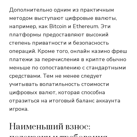
Дополнительно одним из практичным
методом выступают цифровые валюты,
например, как Bitcoin и Ethereum. Эти
платформы предоставляют высокий
степень приватности и безопасность
операций. Кроме того, онлайн казино фреш
платежи за перечисления в крипте обычно
меньше по сопоставлению с стандартными
средствами. Тем не менее следует
учитывать волатильность стоимости
цифровых валют, которая способна
отразиться на итоговый баланс аккаунта
игрока.
Наименьший взнос: