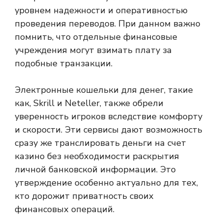
уровнем надежности и оперативностью
проведения переводов. При данном важно
помнить, что отдельные финансовые
учреждения могут взимать плату за
подобные транзакции.
Электронные кошельки для денег, такие
как, Skrill и Neteller, также обрели
уверенность игроков вследствие комфорту
и скорости. Эти сервисы дают возможность
сразу же транслировать деньги на счет
казино без необходимости раскрытия
личной банковской информации. Это
утверждение особенно актуально для тех,
кто дорожит приватность своих
финансовых операций.