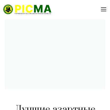
Skip
to
content
Лучшие азартные