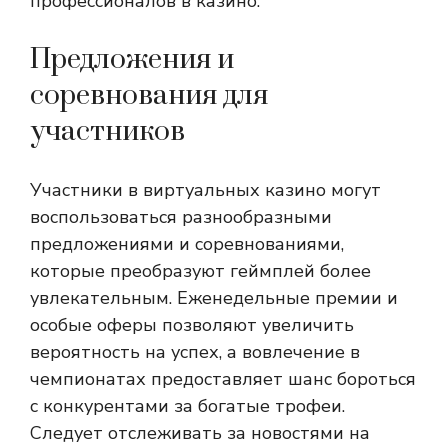
профессионалов в казино.
Предложения и
соревнования для
участников
Участники в виртуальных казино могут
воспользоваться разнообразными
предложениями и соревнованиями,
которые преобразуют геймплей более
увлекательным. Еженедельные премии и
особые оферы позволяют увеличить
вероятность на успех, а вовлечение в
чемпионатах предоставляет шанс бороться
с конкурентами за богатые трофеи.
Следует отслеживать за новостями на