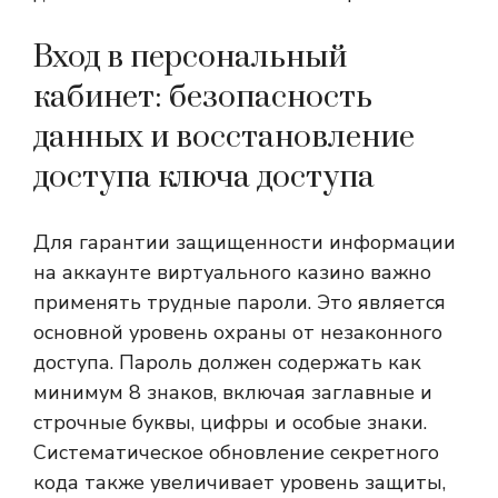
Вход в персональный
кабинет: безопасность
данных и восстановление
доступа ключа доступа
Для гарантии защищенности информации
на аккаунте виртуального казино важно
применять трудные пароли. Это является
основной уровень охраны от незаконного
доступа. Пароль должен содержать как
минимум 8 знаков, включая заглавные и
строчные буквы, цифры и особые знаки.
Систематическое обновление секретного
кода также увеличивает уровень защиты,