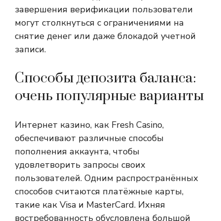
завершения верификации пользователи
могут столкнуться с ограничениями на
снятие денег или даже блокадой учетной
записи.
Способы депозита баланса:
очень популярные варианты
Интернет казино, как Fresh Casino,
обеспечивают различные способы
пополнения аккаунта, чтобы
удовлетворить запросы своих
пользователей. Одним распространённых
способов считаются платёжные карты,
такие как Visa и MasterCard. Ихняя
востребованность обусловлена большой