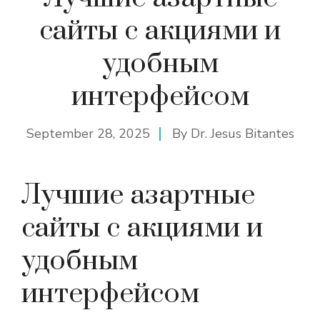
сайты с акциями и
удобным
интерфейсом
September 28, 2025
By
Dr. Jesus Bitantes
Лучшие азартные
сайты с акциями и
удобным
интерфейсом