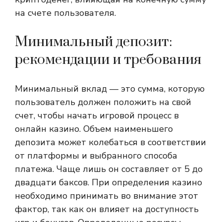
на счете пользователя.
Минимальный депозит:
рекомендации и требования
Минимальный вклад — это сумма, которую
пользователь должен положить на свой
счет, чтобы начать игровой процесс в
онлайн казино. Объем наименьшего
депозита может колебаться в соответствии
от платформы и выбранного способа
платежа. Чаще лишь он составляет от 5 до
двадцати баксов. При определения казино
необходимо принимать во внимание этот
фактор, так как он влияет на доступность