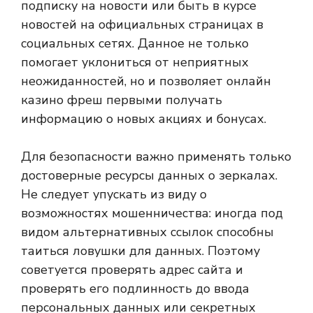
подписку на новости или быть в курсе
новостей на официальных страницах в
социальных сетях. Данное не только
помогает уклониться от неприятных
неожиданностей, но и позволяет онлайн
казино фреш первыми получать
информацию о новых акциях и бонусах.
Для безопасности важно применять только
достоверные ресурсы данных о зеркалах.
Не следует упускать из виду о
возможностях мошенничества: иногда под
видом альтернативных ссылок способны
таиться ловушки для данных. Поэтому
советуется проверять адрес сайта и
проверять его подлинность до ввода
персональных данных или секретных