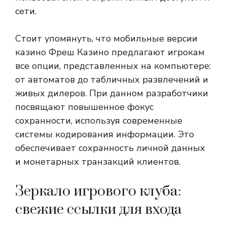
сети.
Стоит упомянуть, что мобильные версии
казино Фреш Казино предлагают игрокам
все опции, представленных на компьютере:
от автоматов до табличных развлечений и
живых дилеров. При данном разработчики
посвящают повышенное фокус
сохранности, используя современные
системы кодирования информации. Это
обеспечивает сохранность личной данных
и монетарных транзакций клиентов.
Зеркало игрового клуба:
свежие ссылки для входа