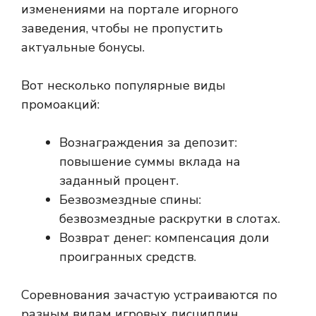
изменениями на портале игорного
заведения, чтобы не пропустить
актуальные бонусы.
Вот несколько популярные виды
промоакций:
Вознаграждения за депозит:
повышение суммы вклада на
заданный процент.
Безвозмездные спины:
безвозмездные раскрутки в слотах.
Возврат денег: компенсация доли
проигранных средств.
Соревнования зачастую устраиваются по
разным видам игровых дисциплин,