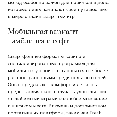
метод особенно важен для новичков в деле,
которые лишь начинают свой путешествие
в мире онлайн-азартных игр.
Мобильная вариант
гэмблинга и софт
Смартфонные форматы казино и
специализированные программы для
мобильных устройств становятся все более
распространенными среди пользователей.
Оные предлагают комфорт и легкость,
предоставляя шанс получать удовольствие
от любимыми играми в в любое мгновение
и в всяком месте. Ключевым достоинством
портативных платформ, таких как Fresh