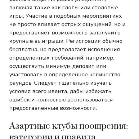
включая такие как слоты или столовые
игры. Участие в подобных мероприятиях
не просто вливает острых ощущений, но и
предоставляет возможность заполучить
крупные выигрыши. Регистрация обычно
бесплатна, но предполагает исполнения
определенных требований, например,
осуществить минимум депозит или
участвовать в определенное количество
раундов. Следует тщательно изучать
условия всего ивента, дабы избежать
ошибок и полностью воспользоваться
предоставленные возможности.
Азартные клубы поощрения:
категории и правила