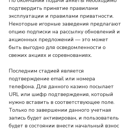
По окончании подачи анкеты необходимо
подтвердить принятие правилами
эксплуатации и правилами приватности.
Некоторые игорные заведения предлагают
опцию подписки на рассылку обновлений и
акционных предложений — это может
быть выгодно для осведомленности о
свежих акциях и соревнованиях.
Последним стадией является
подтверждение email или номера
телефона. Для данного казино посылает
URL или шифр подтверждения, который
нужно вставить в соответствующее поле.
Только по завершении данного учетная
запись будет активирован, и пользователь
будет в состоянии внести начальный взнос