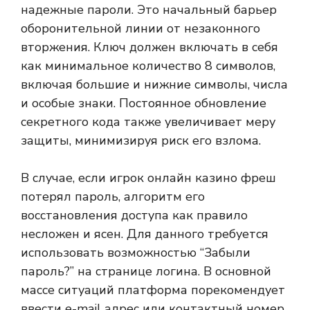
надежные пароли. Это начальный барьер
оборонительной линии от незаконного
вторжения. Ключ должен включать в себя
как минимальное количество 8 символов,
включая большие и нижние символы, числа
и особые знаки. Постоянное обновление
секретного кода также увеличивает меру
защиты, минимизируя риск его взлома.
В случае, если игрок онлайн казино фреш
потерял пароль, алгоритм его
восстановления доступа как правило
несложен и ясен. Для данного требуется
использовать возможностью “Забыли
пароль?” на странице логина. В основной
массе ситуаций платформа порекомендует
ввести e-mail адрес или контактный номер,