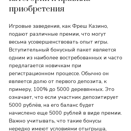
приобретения
Игровые заведения, как Фреш Казино,
подают различные премии, что могут
весьма усовершенствовать опыт игры.
Вступительный бонусный пакет является
одним из наиболее востребованных и часто
предлагается новичкам при
регистрационном процессе. Обычно он
является долю от первого депозита, к
примеру, 100% до 5000 деревянных. Это
означает, что если участник депозитирует
5000 рублёв, на его баланс будет
начислено еще 5000 рублей в виде премии.
Важно учитывать, что такие бонусы
нередко имеют условиями отыгрыша,