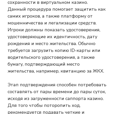
сохранности в виртуальном казино.
Данный процедура помогает защитить как
самих игроков, а также платформу от
мошенничества и легализации средств.
Игроки должны показать удостоверения,
удостоверяющие их идентичность, дату
рождения и место жительства. Обычно
требуется загрузить копию ID-карты или
водительского удостоверения, а также
бумагу, подтверждающий место
жительства, например, квитанцию за ЖКХ.
Этап подтверждения способен потребовать
составлять от пары времени до пары суток,
исходя из загруженности саппорта казино.
Для того чтобы поторопить ход,
рекомендуется подавать четкие и