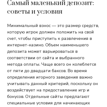
Самый маленький депозит:
советы и условия
Минимальный взнос — это размер средств,
которую игрок должен положить на свой
счет, чтобы приступить к развлечения в
интернет-казино. Объем наименьшего
депозита может варьироваться в
соответствии от сайта и выбранного
метода оплаты. Чаще всего он колеблется
от пяти до двадцати баксов. Во время
определения игорного заведения важно
учитывать данный критерий, поскольку он
воздействует на предоставление игр и
бонусов. Отдельные сайты предлагают
специальные условия для начинающих