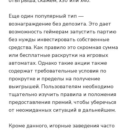
отыгрыша, скажем, x30 или x40.
Еще один популярный тип —
вознаграждение без депозита. Это дает
возможность геймерам запустить партию
без нужды инвестировать собственные
средства. Как правило это скромная сумма
или бесплатные раскрутки на игровых
автоматах. Однако такие акции также
содержат требовательные условия по
прокрутке и пределы на получение
выигрышей. Пользователям необходимо
тщательно изучить правила и положения
предоставления премий, чтобы уберечься
от неожиданных ситуаций в дальнейшем.
Кроме данного, игорные заведения часто