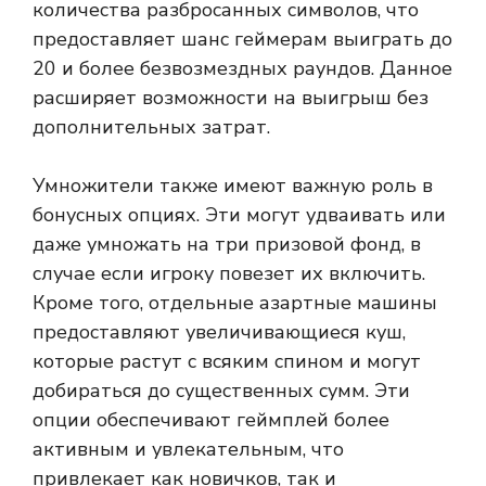
количества разбросанных символов, что
предоставляет шанс геймерам выиграть до
20 и более безвозмездных раундов. Данное
расширяет возможности на выигрыш без
дополнительных затрат.
Умножители также имеют важную роль в
бонусных опциях. Эти могут удваивать или
даже умножать на три призовой фонд, в
случае если игроку повезет их включить.
Кроме того, отдельные азартные машины
предоставляют увеличивающиеся куш,
которые растут с всяким спином и могут
добираться до существенных сумм. Эти
опции обеспечивают геймплей более
активным и увлекательным, что
привлекает как новичков, так и