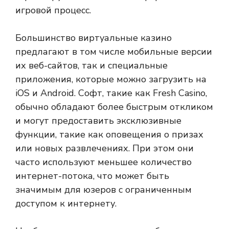
игровой процесс.
Большинство виртуальные казино
предлагают в том числе мобильные версии
их веб-сайтов, так и специальные
приложения, которые можно загрузить на
iOS и Android. Софт, такие как Fresh Casino,
обычно обладают более быстрым откликом
и могут предоставить эксклюзивные
функции, такие как оповещения о призах
или новых развлечениях. При этом они
часто используют меньшее количество
интернет-потока, что может быть
значимым для юзеров с ограниченным
доступом к интернету.