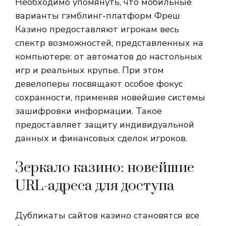
Необходимо упомянуть, что мобильные
варианты гэмблинг-платформ Фреш
Казино предоставляют игрокам весь
спектр возможностей, представленных на
компьютере: от автоматов до настольных
игр и реальных крупье. При этом
девелоперы посвящают особое фокус
сохранности, применяя новейшие системы
зашифровки информации. Такое
предоставляет защиту индивидуальной
данных и финансовых сделок игроков.
Зеркало казино: новейшие
URL-адреса для доступа
Дубликаты сайтов казино становятся все