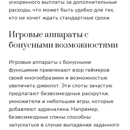
ускоренного выплаты за дополнительные
расходы, что может быть удобно для тех,
кто не хочет ждать стандартные сроки.
Игровые аппараты с
бонусными возможностями
Игровые аппараты с бонусными
функциями привлекают взор геймеров
своей многообразием и возможностью
увеличить джекпот. Эти слоты зачастую
предлагают безвозмездные раскрутки,
умножители и небольшие игры, которые
добавляют адреналина. Например,
безвозмездные спины способны
запускаться в случае выпадения заданного