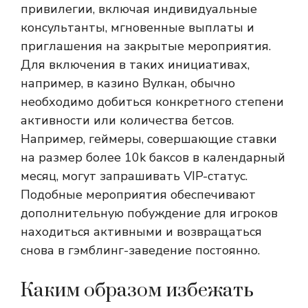
привилегии, включая индивидуальные
консультанты, мгновенные выплаты и
приглашения на закрытые мероприятия.
Для включения в таких инициативах,
например, в казино Вулкан, обычно
необходимо добиться конкретного степени
активности или количества бетсов.
Например, геймеры, совершающие ставки
на размер более 10k баксов в календарный
месяц, могут запрашивать VIP-статус.
Подобные мероприятия обеспечивают
дополнительную побуждение для игроков
находиться активными и возвращаться
снова в гэмблинг-заведение постоянно.
Каким образом избежать