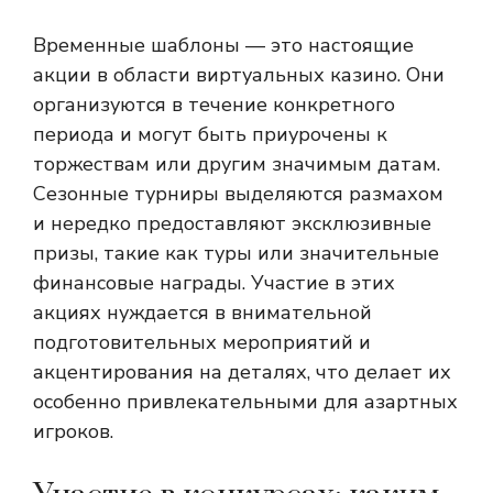
Временные шаблоны — это настоящие
акции в области виртуальных казино. Они
организуются в течение конкретного
периода и могут быть приурочены к
торжествам или другим значимым датам.
Сезонные турниры выделяются размахом
и нередко предоставляют эксклюзивные
призы, такие как туры или значительные
финансовые награды. Участие в этих
акциях нуждается в внимательной
подготовительных мероприятий и
акцентирования на деталях, что делает их
особенно привлекательными для азартных
игроков.