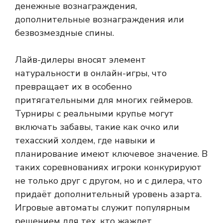
денежные вознаграждения,
дополнительные вознаграждения или
безвозмездные спины.
Лайв-дилеры вносят элемент
натуральности в онлайн-игры, что
превращает их в особенно
притягательными для многих геймеров.
Турниры с реальными крупье могут
включать забавы, такие как очко или
техасский холдем, где навыки и
планирование имеют ключевое значение. В
таких соревнованиях игроки конкурируют
не только друг с другом, но и с дилера, что
придаёт дополнительный уровень азарта.
Игровые автоматы служит популярным
решением для тех, кто жаждет