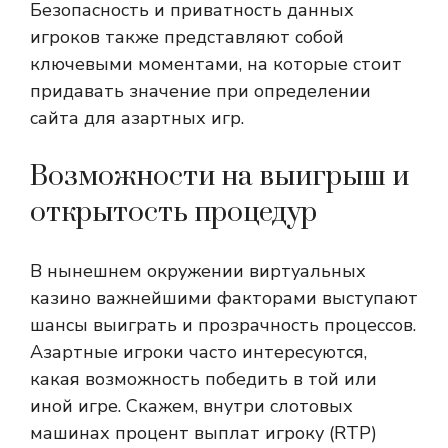
Безопасность и приватность данных
игроков также представляют собой
ключевыми моментами, на которые стоит
придавать значение при определении
сайта для азартных игр.
Возможности на выигрыш и
открытость процедур
В нынешнем окружении виртуальных
казино важнейшими факторами выступают
шансы выиграть и прозрачность процессов.
Азартные игроки часто интересуются,
какая возможность победить в той или
иной игре. Скажем, внутри слотовых
машинах процент выплат игроку (RTP)