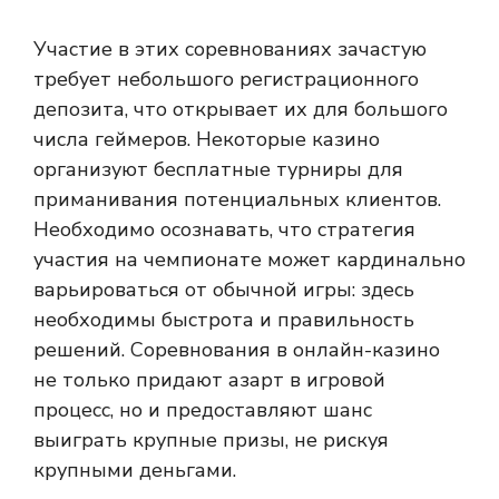
Участие в этих соревнованиях зачастую
требует небольшого регистрационного
депозита, что открывает их для большого
числа геймеров. Некоторые казино
организуют бесплатные турниры для
приманивания потенциальных клиентов.
Необходимо осознавать, что стратегия
участия на чемпионате может кардинально
варьироваться от обычной игры: здесь
необходимы быстрота и правильность
решений. Соревнования в онлайн-казино
не только придают азарт в игровой
процесс, но и предоставляют шанс
выиграть крупные призы, не рискуя
крупными деньгами.