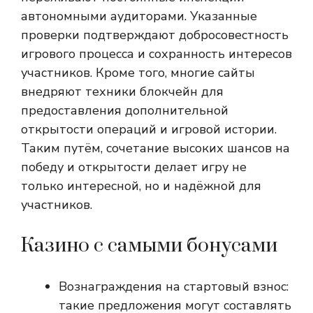
автономными аудиторами. Указанные
проверки подтверждают добросовестность
игрового процесса и сохранность интересов
участников. Кроме того, многие сайты
внедряют техники блокчейн для
предоставления дополнительной
открытости операций и игровой истории.
Таким путём, сочетание высоких шансов на
победу и открытости делает игру не
только интересной, но и надёжной для
участников.
Казино с самыми бонусами
Вознаграждения на стартовый взнос:
такие предложения могут составлять