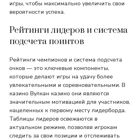
игры, чтобы максимально увеличить свои
вероятности успеха.
Рейтинги лидеров и система
подсчета поинтов
Рейтинги чемпионов и система подсчета
очков — это ключевые компоненты,
которые делают игры на удачу более
увлекательными и соревновательными. В
казино Вулкан казино они являются
значительным мотивацией для участников,
нацеленных к первому месту лидерборда.
Таблицы лидеров освежаются в
актуальном режиме, позволяя игрокам
следить за свои позиции и отслеживать