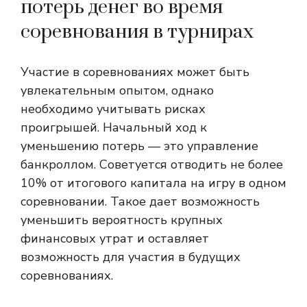
потерь денег во время
соревнования в турнирах
Участие в соревнованиях может быть
увлекательным опытом, однако
необходимо учитывать рисках
проигрышей. Начальный ход к
уменьшению потерь — это управление
банкроллом. Советуется отводить не более
10% от итогового капитала на игру в одном
соревновании. Такое дает возможность
уменьшить вероятность крупных
финансовых утрат и оставляет
возможность для участия в будущих
соревнованиях.