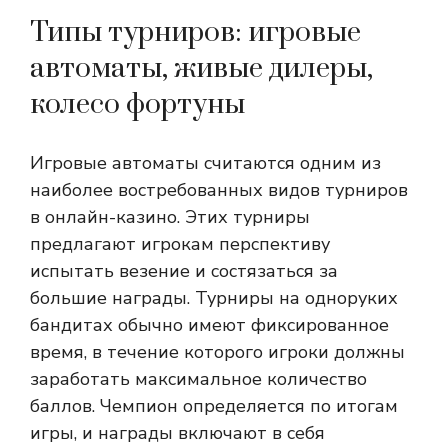
Типы турниров: игровые
автоматы, живые дилеры,
колесо фортуны
Игровые автоматы считаются одним из
наиболее востребованных видов турниров
в онлайн-казино. Этих турниры
предлагают игрокам перспективу
испытать везение и состязаться за
большие награды. Турниры на одноруких
бандитах обычно имеют фиксированное
время, в течение которого игроки должны
заработать максимальное количество
баллов. Чемпион определяется по итогам
игры, и награды включают в себя