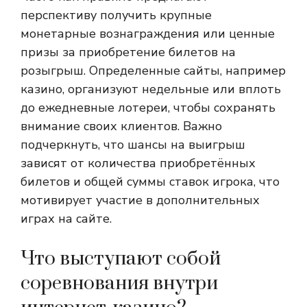
перспективу получить крупные
монетарные вознаграждения или ценные
призы за приобретение билетов на
розыгрыш. Определенные сайты, например
казино
, организуют недельные или вплоть
до ежедневные лотереи, чтобы сохранять
внимание своих клиентов. Важно
подчеркнуть, что шансы на выигрыш
зависят от количества приобретённых
билетов и общей суммы ставок игрока, что
мотивирует участие в дополнительных
играх на сайте.
Что выступают собой
соревнования внутри