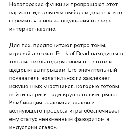
Новаторские функции превращают этот
вариант идеальным выбором для тех, кто
стремится к новые ощущения в сфере
интернет-казино.
Для тех, предпочитают ретро темы,
игровой автомат Book of Dead находится в
топ-листе благодаря своей простоте и
щедрым выигрышам. Его значительный
показатель волатильности завлекает
искушённых участников, которые готовы
пойти на риск ради крупного выигрыша.
Комбинация знакомых знаков и
волнующего процесса игры обеспечивает
ему статус неизменным фаворитом в
индустрии ставок.