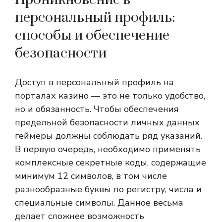
персональный профиль:
способы и обеспечение
безопасности
Доступ в персональный профиль на
порталах казино — это не только удобство,
но и обязанность. Чтобы обеспечения
предельной безопасности личных данных
геймеры должны соблюдать ряд указаний.
В первую очередь, необходимо применять
комплексные секретные коды, содержащие
минимум 12 символов, в том числе
разнообразные буквы по регистру, числа и
специальные символы. Данное весьма
делает сложнее возможность