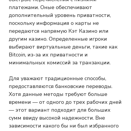
платежами. Оные обеспечивают
дополнительный уровень приватности,
поскольку информация о карты не
передаются напрямую Кэт Казино или
другим казино. Определенные игроки
выбирают виртуальные деньги, такие как
Bitcoin, из-за их приватности и
минимальных комиссий за транзакции.
Для уважают традиционные способы,
предоставляются банковские переводы.
Хотя данные методы требуют больше
времени — от одного до трех рабочих дней
— этот вариант подходит для больших
сумм ввиду высокой надежности. Вне
зависимости какого бы ни был избранного