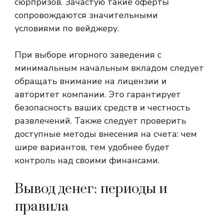
сюрпризов. Зачастую такие оферты
сопровождаются значительными
условиями по вейджеру.
При выборе игорного заведения с
минимальным начальным вкладом следует
обращать внимание на лицензии и
авторитет компании. Это гарантирует
безопасность ваших средств и честность
развлечений. Также следует проверить
доступные методы внесения на счета: чем
шире вариантов, тем удобнее будет
контроль над своими финансами.
Вывод денег: периоды и
правила