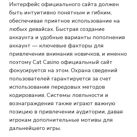
Интерфейс официального сайта должен
быть интуитивно понятным и гибким,
обеспечивая приятное использование на
любых девайсах. Быстрая создание
аккаунта и удобные варианты пополнения
аккаунт — ключевые факторы для
привлечения внимания новичков, и именно
поэтому
Cat Casino официальный сайт
фокусируется на этом. Охрана сведений
пользователей гарантируется за счет
использования передовых методов
кодирования. Системы лояльности и
вознаграждения также играют важную
позицию в привлечении аудитории, давая
игрокам дополнительные мотивы для
дальнейшего игры.