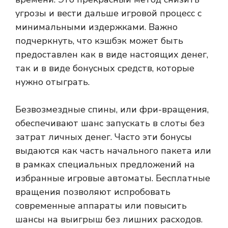
угрозы и вести дальше игровой процесс с
минимальными издержками. Важно
подчеркнуть, что кэшбэк может быть
предоставлен как в виде настоящих денег,
так и в виде бонусных средств, которые
нужно отыграть.
Безвозмездные спины, или фри-вращения,
обеспечивают шанс запускать в слоты без
затрат личных денег. Часто эти бонусы
выдаются как часть начального пакета или
в рамках специальных предложений на
избранные игровые автоматы. Бесплатные
вращения позволяют испробовать
современные аппараты или повысить
шансы на выигрыш без лишних расходов.