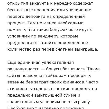
открытия аккаунта и нередко содержат
бесплатные вращения или увеличение
первого депозита на определенный
процент. Тем не менее необходимо
помнить, что такие бонусы часто идут с
условиями по вейджеру, которые
предполагают ставить определенное
количество раз перед снятием выигрыша.
Еще единичная увлекательная
разновидность — бонусы без взноса. Такие
сайты позволяют геймерам проверить
везение без затрат своих финансов. Часто
эти оферты содержат четкие пределы по
предельной выигрышной сумме и
значительным условиям по отыгрышу.
Необходимо тщательно положения