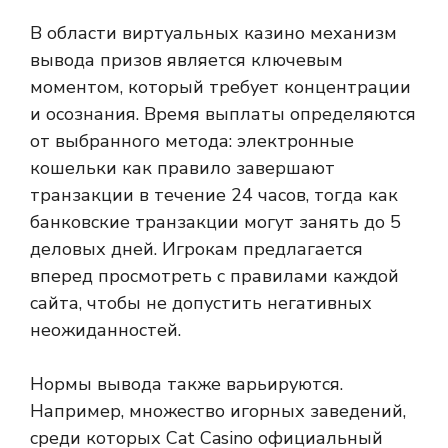
В области виртуальных казино механизм
вывода призов является ключевым
моментом, который требует концентрации
и осознания. Время выплаты определяются
от выбранного метода: электронные
кошельки как правило завершают
транзакции в течение 24 часов, тогда как
банковские транзакции могут занять до 5
деловых дней. Игрокам предлагается
вперед просмотреть с правилами каждой
сайта, чтобы не допустить негативных
неожиданностей.
Нормы вывода также варьируются.
Например, множество игорных заведений,
среди которых Cat Casino официальный