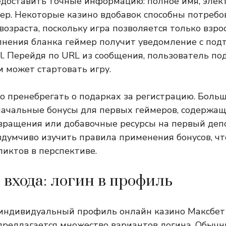
едоставить точные информацию: полное имя, элек
ер. Некоторые казино вдобавок способны потребо
возраста, поскольку игра позволяется только взр
лнения бланка геймер получит уведомление с по
l. Перейдя по URL из сообщения, пользователь по
и может стартовать игру.
о пренебрегать о подарках за регистрацию. Боль
начальные бонусы для первых геймеров, содержа
вращения или добавочные ресурсы на первый депо
думчиво изучить правила применения бонусов, чт
иктов в перспективе.
входа: логин в профиль
 индивидуальный профиль онлайн казино Максбет 
предлагается множество вариантов логина. Обычн