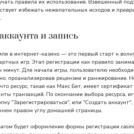
чать правила их использования. Взвешенный подх
йствует избежать нежелательных исходов и превр
.
аккаунта и запись
ля в интернет-казино — это первый старт к вол
артных игр. Этап регистрации как правило занима
 минут. Для начала игры, пользователю необход
ино, проанализировав рецензии и ранжирование. 
 что ресурс, такая как Макс Бет, имеет сертификат
нты транзакций. По окончании выбора ресурса, и
пку "Зарегистрироваться", или "Создать аккаунт",
рхнем правом углу домашней страницы.
гом будет оформление формы регистрации casino