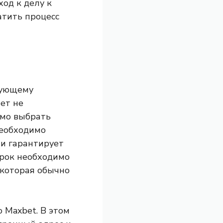
од к делу к
атить процесс
нующему
ет не
имо выбрать
Необходимо
 и гарантирует
грок необходимо
 которая обычно
 Maxbet. В этом