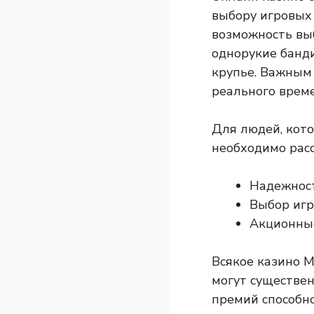
выбору игровых
возможность вы
однорукие банд
крупье. Важным
реального време
Для людей, кото
необходимо расс
Надежност
Выбор игр
Акционные
Всякое казино М
могут существен
премий способно