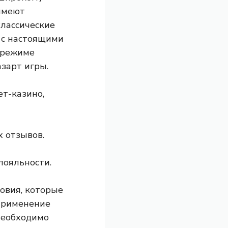
 имеют
классические
о с настоящими
 режиме
азарт игры.
ет-казино,
 отзывов.
лояльности.
овия, которые
 применение
 необходимо