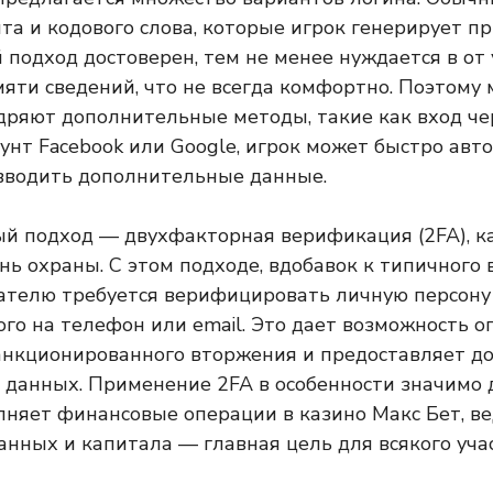
та и кодового слова, которые игрок генерирует пр
 подход достоверен, тем не менее нуждается в от
яти сведений, что не всегда комфортно. Поэтому
ряют дополнительные методы, такие как вход чер
нт Facebook или Google, игрок может быстро авто
вводить дополнительные данные.
ый подход — двухфакторная верификация (2FA), к
нь охраны. С этом подходе, вдобавок к типичного
вателю требуется верифицировать личную персону
го на телефон или email. Это дает возможность о
анкционированного вторжения и предоставляет 
данных. Применение 2FA в особенности значимо д
няет финансовые операции в казино Макс Бет, ве
нных и капитала — главная цель для всякого уча