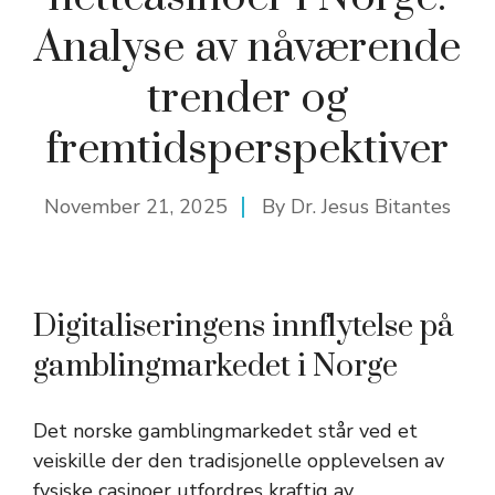
Analyse av nåværende
trender og
fremtidsperspektiver
November 21, 2025
By
Dr. Jesus Bitantes
Digitaliseringens innflytelse på
gamblingmarkedet i Norge
Det norske gamblingmarkedet står ved et
veiskille der den tradisjonelle opplevelsen av
fysiske casinoer utfordres kraftig av