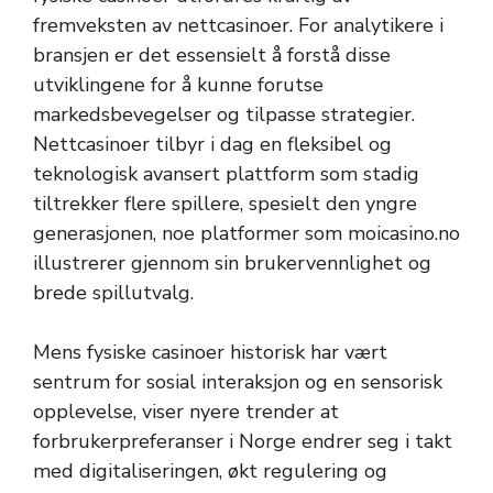
fremveksten av nettcasinoer. For analytikere i
bransjen er det essensielt å forstå disse
utviklingene for å kunne forutse
markedsbevegelser og tilpasse strategier.
Nettcasinoer tilbyr i dag en fleksibel og
teknologisk avansert plattform som stadig
tiltrekker flere spillere, spesielt den yngre
generasjonen, noe platformer som
moicasino.no
illustrerer gjennom sin brukervennlighet og
brede spillutvalg.
Mens fysiske casinoer historisk har vært
sentrum for sosial interaksjon og en sensorisk
opplevelse, viser nyere trender at
forbrukerpreferanser i Norge endrer seg i takt
med digitaliseringen, økt regulering og