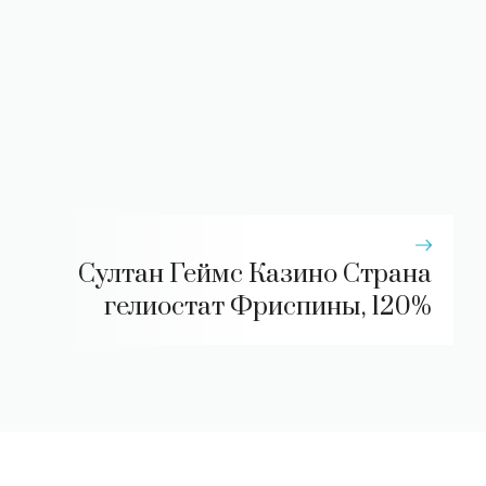
Султан Геймс Казино Страна
гелиостат Фриспины, 120%