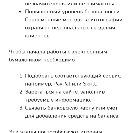
незначительны или не взимаются.
Повышенный уровень безопасности:
Современные методы криптографии
охраняют персональные сведения
клиентов.
Чтобы начала работы с электронным
бумажником необходимо:
Подобрать соответствующий сервис,
например, PayPal или Skrill.
Зарегаться на сайте, заполнив
требуемые информацию.
Связать банковскую карту или счет
для добавления средств на баланса.
Эти этапы поспособствуют игрокам