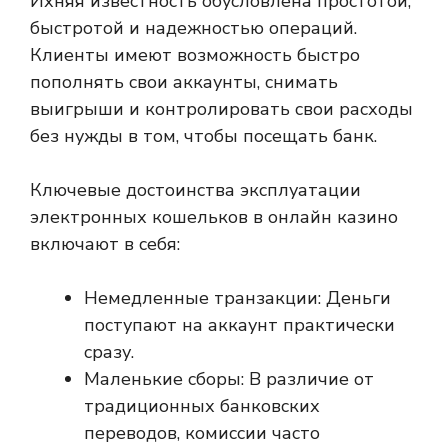
Ихняя известность обусловлена простотой,
быстротой и надежностью операций.
Клиенты имеют возможность быстро
пополнять свои аккаунты, снимать
выигрыши и контролировать свои расходы
без нужды в том, чтобы посещать банк.
Ключевые достоинства эксплуатации
электронных кошельков в онлайн казино
включают в себя:
Немедленные транзакции: Деньги
поступают на аккаунт практически
сразу.
Маленькие сборы: В различие от
традиционных банковских
переводов, комиссии часто