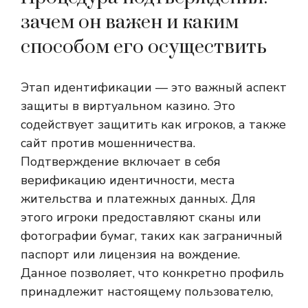
зачем он важен и каким
способом его осуществить
Этап идентификации — это важный аспект
защиты в виртуальном казино. Это
содействует защитить как игроков, а также
сайт против мошенничества.
Подтверждение включает в себя
верификацию идентичности, места
жительства и платежных данных. Для
этого игроки предоставляют сканы или
фотографии бумаг, таких как заграничный
паспорт или лицензия на вождение.
Данное позволяет, что конкретно профиль
принадлежит настоящему пользователю,