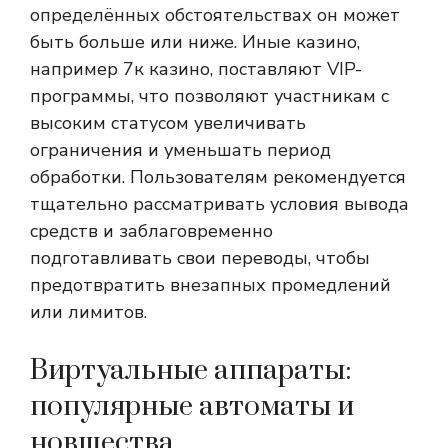
определённых обстоятельствах он может
быть больше или ниже. Иные казино,
например 7к казино, поставляют VIP-
программы, что позволяют участникам с
высоким статусом увеличивать
ограничения и уменьшать период
обработки. Пользователям рекомендуется
тщательно рассматривать условия вывода
средств и заблаговременно
подготавливать свои переводы, чтобы
предотвратить внезапных промедлений
или лимитов.
Виртуальные аппараты:
популярные автоматы и
новшества