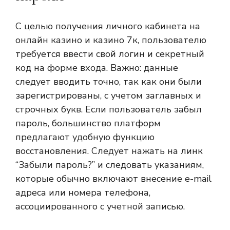
С целью получения личного кабинета на
онлайн казино и казино 7к, пользователю
требуется ввести свой логин и секретный
код на форме входа. Важно: данные
следует вводить точно, так как они были
зарегистрированы, с учетом заглавных и
строчных букв. Если пользователь забыл
пароль, большинство платформ
предлагают удобную функцию
восстановления. Следует нажать на линк
“Забыли пароль?” и следовать указаниям,
которые обычно включают внесение e-mail
адреса или номера телефона,
ассоциированного с учетной записью.