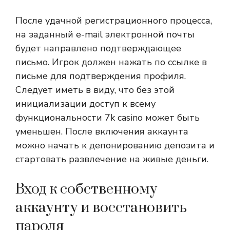
После удачной регистрационного процесса,
на заданный e-mail электронной почты
будет направлено подтверждающее
письмо. Игрок должен нажать по ссылке в
письме для подтверждения профиля.
Следует иметь в виду, что без этой
инициализации доступ к всему
функциональности 7k casino может быть
уменьшен. После включения аккаунта
можно начать к депонированию депозита и
стартовать развлечение на живые деньги.
Вход к собственному
аккаунту и восстановить
пароля