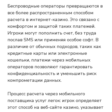
Беспроводные операторы превращаются в
все более распространенным способом
расчета в интернет-казино. Это связано с
комфортом и защитой таких платежей.
Игроки могут пополнить счет, без труда
послав SMS или применяя особое софт. В
различие от обычных подходов, таких как
кредитные карты или электронные
кошельки, платежи через мобильных
операторов позволяют гарантировать
конфиденциальность и уменьшить риск
компрометации данных.
Процесс расчета через мобильного
поставщика услуг легок: игрок определяет
этот способ на веб-сайте казино, указывает