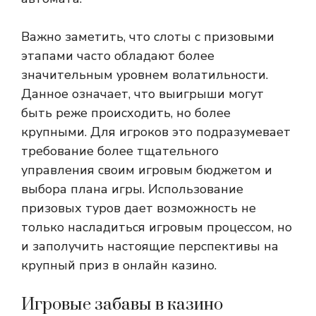
Важно заметить, что слоты с призовыми
этапами часто обладают более
значительным уровнем волатильности.
Данное означает, что выигрыши могут
быть реже происходить, но более
крупными. Для игроков это подразумевает
требование более тщательного
управления своим игровым бюджетом и
выбора плана игры. Использование
призовых туров дает возможность не
только насладиться игровым процессом, но
и заполучить настоящие перспективы на
крупный приз в онлайн казино.
Игровые забавы в казино