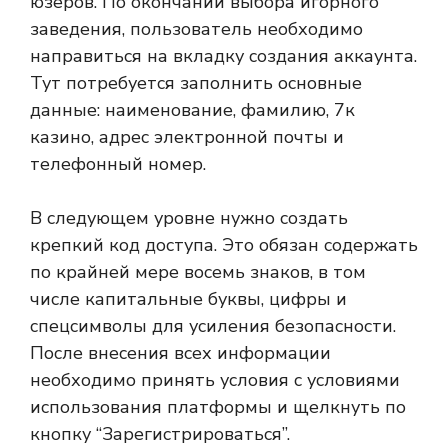
юзеров. По окончании выбора игорного
заведения, пользователь необходимо
направиться на вкладку создания аккаунта.
Тут потребуется заполнить основные
данные: наименование, фамилию, 7к
казино, адрес электронной почты и
телефонный номер.
В следующем уровне нужно создать
крепкий код доступа. Это обязан содержать
по крайней мере восемь знаков, в том
числе капитальные буквы, цифры и
спецсимволы для усиления безопасности.
После внесения всех информации
необходимо принять условия с условиями
использования платформы и щелкнуть по
кнопку “Зарегистрироваться”.