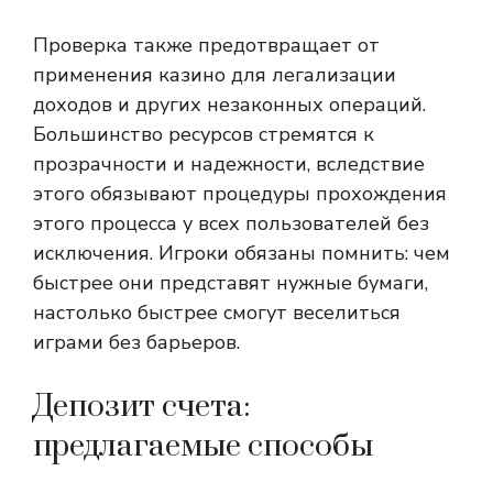
Проверка также предотвращает от
применения казино для легализации
доходов и других незаконных операций.
Большинство ресурсов стремятся к
прозрачности и надежности, вследствие
этого обязывают процедуры прохождения
этого процесса у всех пользователей без
исключения. Игроки обязаны помнить: чем
быстрее они представят нужные бумаги,
настолько быстрее смогут веселиться
играми без барьеров.
Депозит счета:
предлагаемые способы