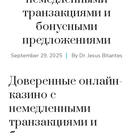
транзакциями и
бонусными
предложениями
September 29, 2025
By
Dr. Jesus Bitantes
Доверенные онлайн-
казино с
немедленными
транзакциями и