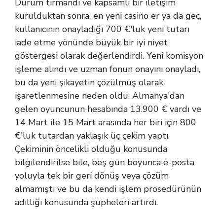
Durum tırmandı ve kapsamlı bir iletişim
kurulduktan sonra, en yeni casino er ya da geç,
kullanıcının onayladığı 700 €'luk yeni tutarı
iade etme yönünde büyük bir iyi niyet
göstergesi olarak değerlendirdi. Yeni komisyon
işleme alındı ​​ve uzman fonun onayını onayladı,
bu da yeni şikayetin çözülmüş olarak
işaretlenmesine neden oldu. Almanya'dan
gelen oyuncunun hesabında 13.900 € vardı ve
14 Mart ile 15 Mart arasında her biri için 800
€'luk tutardan yaklaşık üç çekim yaptı.
Çekiminin öncelikli olduğu konusunda
bilgilendirilse bile, beş gün boyunca e-posta
yoluyla tek bir geri dönüş veya çözüm
almamıştı ve bu da kendi işlem prosedürünün
adilliği konusunda şüpheleri artırdı.