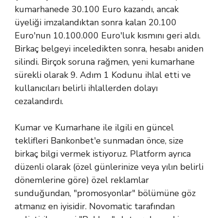
kumarhanede 30.100 Euro kazandı, ancak
üyeliği imzalandıktan sonra kalan 20.100
Euro'nun 10.100.000 Euro'luk kısmını geri aldı.
Birkaç belgeyi inceledikten sonra, hesabı aniden
silindi. Birçok soruna rağmen, yeni kumarhane
sürekli olarak 9. Adım 1 Kodunu ihlal etti ve
kullanıcıları belirli ihlallerden dolayı
cezalandırdı.
Kumar ve Kumarhane ile ilgili en güncel
teklifleri Bankonbet'e sunmadan önce, size
birkaç bilgi vermek istiyoruz. Platform ayrıca
düzenli olarak (özel günlerinize veya yılın belirli
dönemlerine göre) özel reklamlar
sunduğundan, "promosyonlar" bölümüne göz
atmanız en iyisidir. Novomatic tarafından