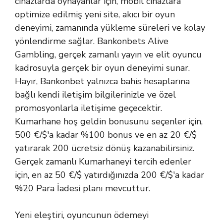
cihazlarda oynayanlar için, mobil cihazlara
optimize edilmiş yeni site, akıcı bir oyun
deneyimi, zamanında yükleme süreleri ve kolay
yönlendirme sağlar. Bankonbets Alive
Gambling, gerçek zamanlı yayın ve elit oyuncu
kadrosuyla gerçek bir oyun deneyimi sunar.
Hayır, Bankonbet yalnızca bahis hesaplarına
bağlı kendi iletişim bilgilerinizle ve özel
promosyonlarla iletişime geçecektir.
Kumarhane hoş geldin bonusunu seçenler için,
500 €/$'a kadar %100 bonus ve en az 20 €/$
yatırarak 200 ücretsiz dönüş kazanabilirsiniz.
Gerçek zamanlı Kumarhaneyi tercih edenler
için, en az 50 €/$ yatırdığınızda 200 €/$'a kadar
%20 Para İadesi planı mevcuttur.
Yeni eleştiri, oyuncunun ödemeyi