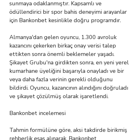
sunmaya odaklanmıştır. Kapsamlı ve
ödüllendirici bir spor bahis deneyimi arayanlar
için Bankonbet kesinlikle doğru programdır.
Almanya'dan gelen oyuncu, 1.300 avroluk
kazancını çekerken birkaç onay verisi talep
ettikten sonra önemli beklemeler yaşadı.
Şikayet Grubu'na girdikten sonra, en yeni yerel
kumarhane üyeliğini başarıyla onayladı ve bir
veya daha fazla verinin gerekli olduğunu
bildirdi. Oyuncu, kazancının alındığını doğruladı
ve şikayet çözülmüş olarak işaretlendi.
Bankonbet incelemesi
Tahmin formülüne göre, aksi takdirde birikmiş
rehberlik esas alınarak, Bankonbet