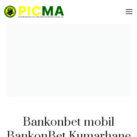
Skip
to
content
Bankonbet mobil
BankonBet Kumarhane