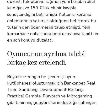
düzenli taleplerine rağmen yeni hesabın aktif
kaldığını ve 150 €'luk ek bir kayıpla
sonuçlandığını belirtmişti. Kullanıcı koruma
önlemlerinin yetersiz olduğunu belirterek bu
tutarın geri ödenmesini talep etmişti. Yeni
kumarhane daha sonra beni uzmanına tanıttı ve
en son konuyu düzeltti.
Oyuncunun ayrılma talebi
birkaç kez ertelendi.
Böylesine zengin bir çevrimiçi oyun
kütüphanesi oluşturmak için Bankonbet Real
Time Gambling, Development Betting,
Practical Gamble, Playtech ve Microgaming
gibi tanınmış geliştiricilerin desteğini almıştır.