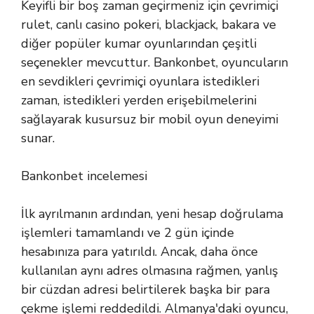
Keyifli bir boş zaman geçirmeniz için çevrimiçi
rulet, canlı casino pokeri, blackjack, bakara ve
diğer popüler kumar oyunlarından çeşitli
seçenekler mevcuttur. Bankonbet, oyuncuların
en sevdikleri çevrimiçi oyunlara istedikleri
zaman, istedikleri yerden erişebilmelerini
sağlayarak kusursuz bir mobil oyun deneyimi
sunar.
Bankonbet incelemesi
İlk ayrılmanın ardından, yeni hesap doğrulama
işlemleri tamamlandı ve 2 gün içinde
hesabınıza para yatırıldı. Ancak, daha önce
kullanılan aynı adres olmasına rağmen, yanlış
bir cüzdan adresi belirtilerek başka bir para
çekme işlemi reddedildi. Almanya'daki oyuncu,