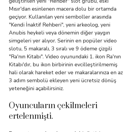
geliştirilen yeni "Rehber" slot grubu, eski
Mısır'dan esinlenen macera dolu bir ortamda
geçiyor. Kullanılan yeni semboller arasında
"Kendi İnaktif Rehberi", yeni arkeolog, yeni
Anubis heykeli veya dönemin diğer yaygın
simgeleri yer alıyor. Serinin en popüler video
slotu, 5 makaralı, 3 sıralı ve 9 ödeme çizgili
"Ra'nın Kitabı". Video oyunundaki 1. ikon Ra'nın
Kitabı'dır, bu ikon birbirinin evcilleştirilmemiş
hali olarak hareket eder ve makaralarınıza en az
3 adım sembolü ekleyen yeni ücretsiz dönüş
yeteneğini açabilirsiniz.
Oyuncuların çekilmeleri
ertelenmişti.