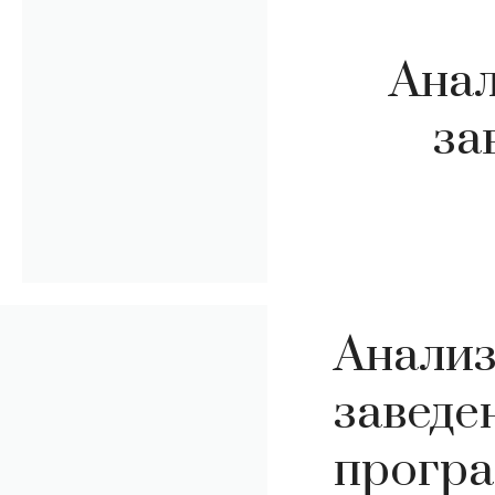
Анал
за
Анализ
заведе
прогр