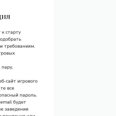
ция
 к старту
подобрать
и требованиям.
гровых
 пару.
еб-сайт игрового
те все
опасный пароль.
email будет
ые заведения
о рождения или