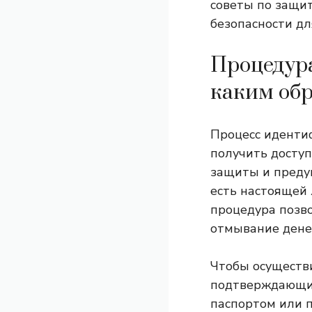
советы по защи
безопасности дл
Процедура
каким обр
Процесс иденти
получить доступ
защиты и предуп
есть настоящей 
процедура позв
отмывание дене
Чтобы осуществи
подтверждающие
паспортом или п