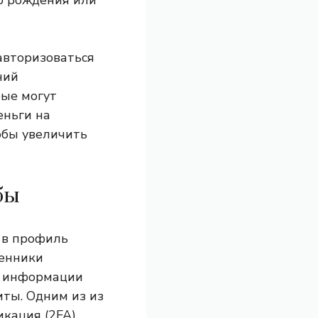
авторизоваться
ний
рые могут
еньги на
обы увеличить
бы
 в профиль
шенники
й информации
ты. Одним из из
кация (2FA).