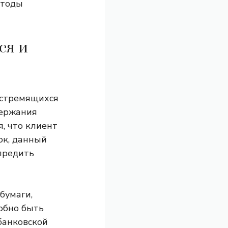
етоды
ся и
 стремящихся
держания
, что клиент
ок, данный
предить
бумаги,
обно быть
банковской