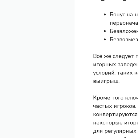
Бонус на 
первонача
Безвложен
Безвозмез
Всё же следует
игорных заведе
условий, таких 
выигрыш.
Кроме того клю
частых игроков.
конвертируются 
некоторые игор
для регулярных 