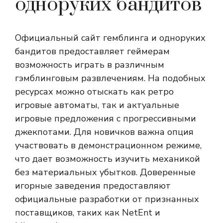
одноруких бандитов
Официальный сайт гемблинга и одноруких
бандитов предоставляет геймерам
возможность играть в различным
гэмблинговым развлечениям. На подобных
ресурсах можно отыскать как ретро
игровые автоматы, так и актуальные
игровые предложения с прогрессивными
джекпотами. Для новичков важна опция
участвовать в демонстрационном режиме,
что дает возможность изучить механикой
без материальных убытков. Доверенные
игорные заведения предоставляют
официальные разработки от признанных
поставщиков, таких как NetEnt и