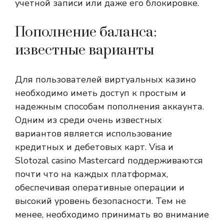
учетной записи или даже его блокировке.
Пополнение баланса:
известные варианты
Для пользователей виртуальных казино
необходимо иметь доступ к простым и
надежным способам пополнения аккаунта.
Одним из среди очень известных
вариантов является использование
кредитных и дебетовых карт. Visa и
Slotozal casino Mastercard поддерживаются
почти что на каждых платформах,
обеспечивая оперативные операции и
высокий уровень безопасности. Тем не
менее, необходимо принимать во внимание