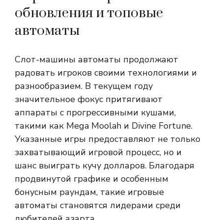
обновления и топовые
автоматы
Слот-машины автоматы продолжают
радовать игроков своими технологиями и
разнообразием. В текущем году
значительное фокус притягивают
аппараты с прогрессивными кушами,
такими как Mega Moolah и Divine Fortune.
Указанные игры предоставляют не только
захватывающий игровой процесс, но и
шанс выиграть кучу долларов. Благодаря
продвинутой графике и особенным
бонусным раундам, такие игровые
автоматы становятся лидерами среди
любителей азарта.