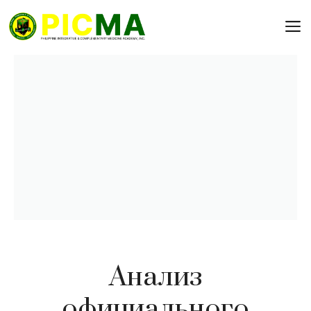
Skip
to
content
Анализ
официального