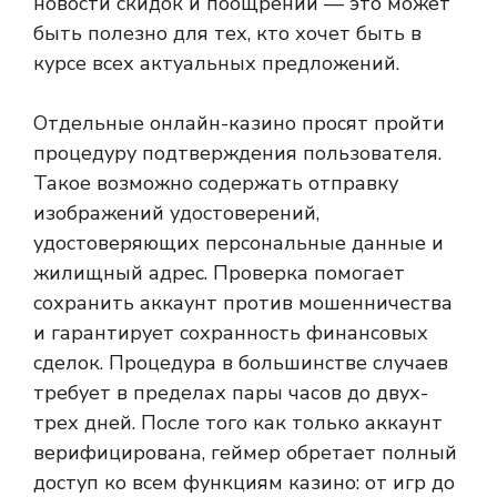
новости скидок и поощрений — это может
быть полезно для тех, кто хочет быть в
курсе всех актуальных предложений.
Отдельные онлайн-казино просят пройти
процедуру подтверждения пользователя.
Такое возможно содержать отправку
изображений удостоверений,
удостоверяющих персональные данные и
жилищный адрес. Проверка помогает
сохранить аккаунт против мошенничества
и гарантирует сохранность финансовых
сделок. Процедура в большинстве случаев
требует в пределах пары часов до двух-
трех дней. После того как только аккаунт
верифицирована, геймер обретает полный
доступ ко всем функциям казино: от игр до