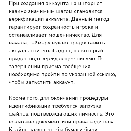
При создания аккаунта на интернет-
казино значимым шагом становится
верификация аккаунта. Данный метод
гарантирует сохранность игрока и
останавливает мошенничество. Для
начала, геймеру нужно предоставить
актуальный email-адрес, на который
придет подтверждающее письмо. По
завершении приема сообщения
необходимо пройти по указанной ссылке,
чтобы запустить аккаунт.
Кроме того, для окончания процедуры
идентификации требуется загрузка
файлов, подтверждающих личность. Это
возможно документ или права водителя.
Крайне важно, чтобы бумаги были