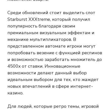
Среди обновлений стоит выделить слот
Starburst XXXtreme, который получил
популярность благодаря своим
премиальным визуальным эффектам и
механике мультипликаторов. В
представленном автомате игроки могут
попробовать везение с функцией респинов
и возможностью заработать множитель до
4500x от ставки. Инновационные
возможности делают данный выбор
идеальным выбором для тех, кто жаждет
новых впечатлений в сфере интернет-
казино.
Для людей, которые ретро темы, игровой