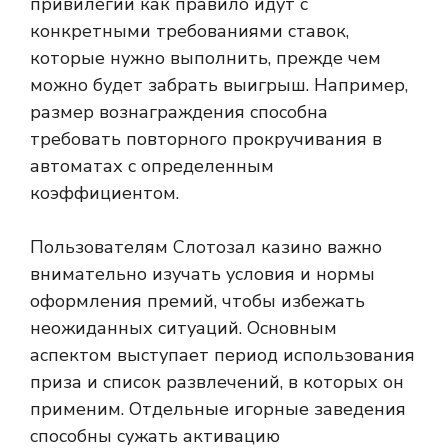
привилегии как правило идут с
конкретными требованиями ставок,
которые нужно выполнить, прежде чем
можно будет забрать выигрыш. Например,
размер вознаграждения способна
требовать повторного прокручивания в
автоматах с определенным
коэффициентом.
Пользователям Cлотозал казино важно
внимательно изучать условия и нормы
оформления премий, чтобы избежать
неожиданных ситуаций. Основным
аспектом выступает период использования
приза и список развлечений, в которых он
применим. Отдельные игорные заведения
способны сужать активацию