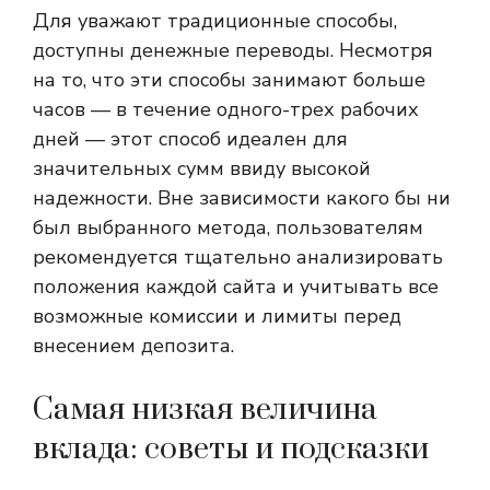
Для уважают традиционные способы,
доступны денежные переводы. Несмотря
на то, что эти способы занимают больше
часов — в течение одного-трех рабочих
дней — этот способ идеален для
значительных сумм ввиду высокой
надежности. Вне зависимости какого бы ни
был выбранного метода, пользователям
рекомендуется тщательно анализировать
положения каждой сайта и учитывать все
возможные комиссии и лимиты перед
внесением депозита.
Самая низкая величина
вклада: советы и подсказки