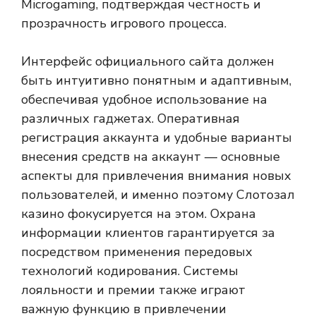
Microgaming, подтверждая честность и
прозрачность игрового процесса.
Интерфейс официального сайта должен
быть интуитивно понятным и адаптивным,
обеспечивая удобное использование на
различных гаджетах. Оперативная
регистрация аккаунта и удобные варианты
внесения средств на аккаунт — основные
аспекты для привлечения внимания новых
пользователей, и именно поэтому
Cлотозал
казино
фокусируется на этом. Охрана
информации клиентов гарантируется за
посредством применения передовых
технологий кодирования. Системы
лояльности и премии также играют
важную функцию в привлечении