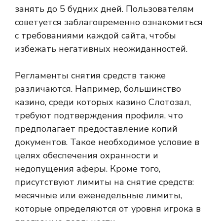
занять до 5 будних дней. Пользователям
советуется заблаговременно ознакомиться
с требованиями каждой сайта, чтобы
избежать негативных неожиданностей.
Регламенты снятия средств также
различаются. Например, большинство
казино, среди которых казино Cлотозал,
требуют подтверждения профиля, что
предполагает предоставление копий
документов. Такое необходимое условие в
целях обеспечения охранности и
недопущения аферы. Кроме того,
присутствуют лимиты на снятие средств:
месячные или еженедельные лимиты,
которые определяются от уровня игрока в