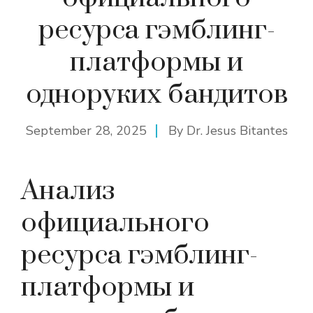
ресурса гэмблинг-
платформы и
одноруких бандитов
September 28, 2025
By
Dr. Jesus Bitantes
Анализ
официального
ресурса гэмблинг-
платформы и