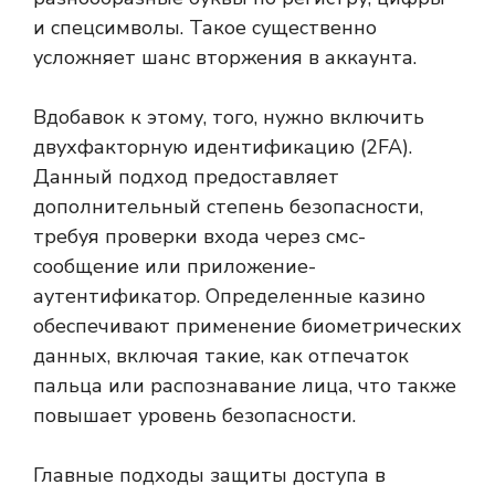
и спецсимволы. Такое существенно
усложняет шанс вторжения в аккаунта.
Вдобавок к этому, того, нужно включить
двухфакторную идентификацию (2FA).
Данный подход предоставляет
дополнительный степень безопасности,
требуя проверки входа через смс-
сообщение или приложение-
аутентификатор. Определенные казино
обеспечивают применение биометрических
данных, включая такие, как отпечаток
пальца или распознавание лица, что также
повышает уровень безопасности.
Главные подходы защиты доступа в