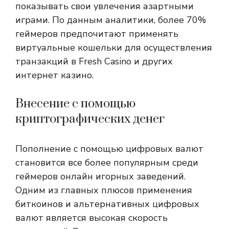
показывать свои увлечения азартными
играми. По данным аналитики, более 70%
геймеров предпочитают применять
виртуальные кошельки для осуществления
транзакций в Fresh Casino и других
интернет казино.
Внесение с помощью
криптографических денег
Пополнение с помощью цифровых валют
становится все более популярным среди
геймеров онлайн игорных заведений.
Одним из главных плюсов применения
биткоинов и альтернативных цифровых
валют является высокая скорость