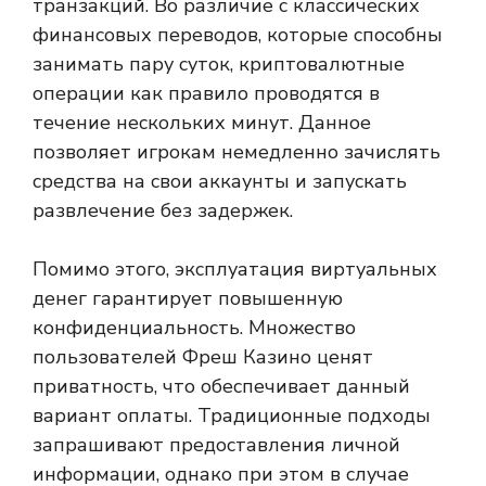
транзакций. Во различие с классических
финансовых переводов, которые способны
занимать пару суток, криптовалютные
операции как правило проводятся в
течение нескольких минут. Данное
позволяет игрокам немедленно зачислять
средства на свои аккаунты и запускать
развлечение без задержек.
Помимо этого, эксплуатация виртуальных
денег гарантирует повышенную
конфиденциальность. Множество
пользователей Фреш Казино ценят
приватность, что обеспечивает данный
вариант оплаты. Традиционные подходы
запрашивают предоставления личной
информации, однако при этом в случае