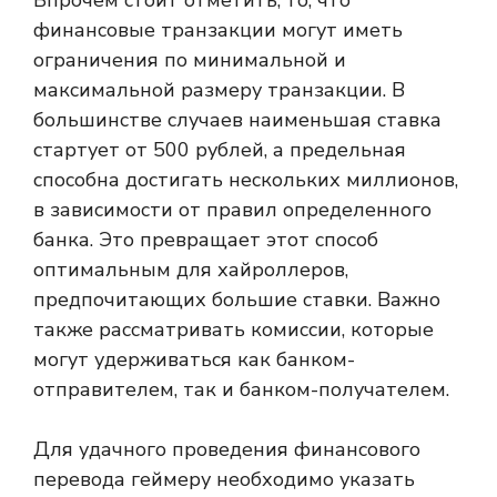
Впрочем стоит отметить, то, что
финансовые транзакции могут иметь
ограничения по минимальной и
максимальной размеру транзакции. В
большинстве случаев наименьшая ставка
стартует от 500 рублей, а предельная
способна достигать нескольких миллионов,
в зависимости от правил определенного
банка. Это превращает этот способ
оптимальным для хайроллеров,
предпочитающих большие ставки. Важно
также рассматривать комиссии, которые
могут удерживаться как банком-
отправителем, так и банком-получателем.
Для удачного проведения финансового
перевода геймеру необходимо указать