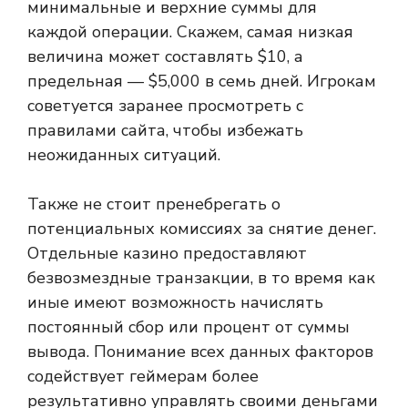
минимальные и верхние суммы для
каждой операции. Скажем, самая низкая
величина может составлять $10, а
предельная — $5,000 в семь дней. Игрокам
советуется заранее просмотреть с
правилами сайта, чтобы избежать
неожиданных ситуаций.
Также не стоит пренебрегать о
потенциальных комиссиях за снятие денег.
Отдельные казино предоставляют
безвозмездные транзакции, в то время как
иные имеют возможность начислять
постоянный сбор или процент от суммы
вывода. Понимание всех данных факторов
содействует геймерам более
результативно управлять своими деньгами