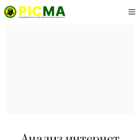
Skip
to
content
Анализ интернет