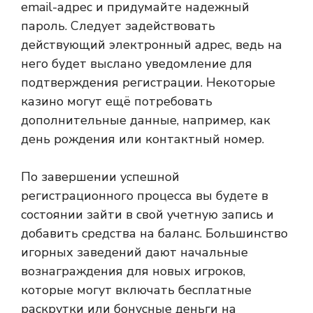
email-адрес и придумайте надежный
пароль. Следует задействовать
действующий электронный адрес, ведь на
него будет выслано уведомление для
подтверждения регистрации. Некоторые
казино могут ещё потребовать
дополнительные данные, например, как
день рождения или контактный номер.
По завершении успешной
регистрационного процесса вы будете в
состоянии зайти в свой учетную запись и
добавить средства на баланс. Большинство
игорных заведений дают начальные
вознаграждения для новых игроков,
которые могут включать бесплатные
раскрутки или бонусные деньги на