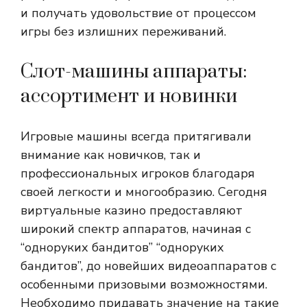
и получать удовольствие от процессом
игры без излишних переживаний.
Слот-машины аппараты:
ассортимент и новинки
Игровые машины всегда притягивали
внимание как новичков, так и
профессиональных игроков благодаря
своей легкости и многообразию. Сегодня
виртуальные казино предоставляют
широкий спектр аппаратов, начиная с
“одноруких бандитов” “одноруких
бандитов”, до новейших видеоаппаратов с
особенными призовыми возможностями.
Необходимо придавать значение на такие