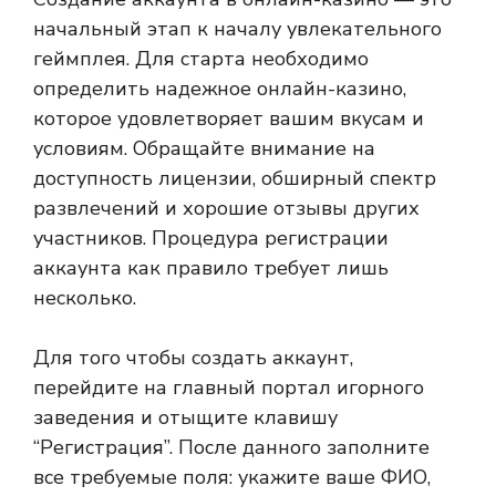
начальный этап к началу увлекательного
геймплея. Для старта необходимо
определить надежное онлайн-казино,
которое удовлетворяет вашим вкусам и
условиям. Обращайте внимание на
доступность лицензии, обширный спектр
развлечений и хорошие отзывы других
участников. Процедура регистрации
аккаунта как правило требует лишь
несколько.
Для того чтобы создать аккаунт,
перейдите на главный портал игорного
заведения и отыщите клавишу
“Регистрация”. После данного заполните
все требуемые поля: укажите ваше ФИО,