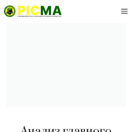
Skip
to
content
Анализ главного