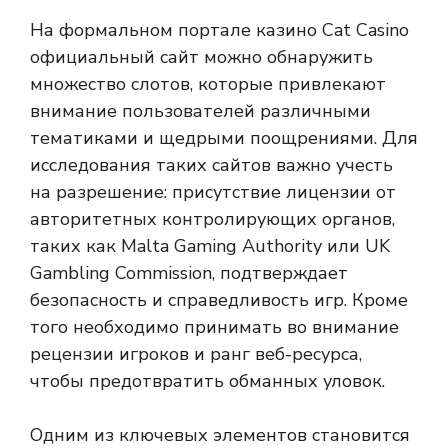
На формальном портале казино Cat Casino
официальный сайт можно обнаружить
множество слотов, которые привлекают
внимание пользователей различными
тематиками и щедрыми поощрениями. Для
исследования таких сайтов важно учесть
на разрешение: присутствие лицензии от
авторитетных контролирующих органов,
таких как Malta Gaming Authority или UK
Gambling Commission, подтверждает
безопасность и справедливость игр. Кроме
того необходимо принимать во внимание
рецензии игроков и ранг веб-ресурса,
чтобы предотвратить обманных уловок.
Одним из ключевых элементов становится