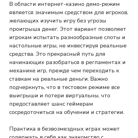
В области интернет-казино демо-режим
является значимым средством для игроков,
желающих изучить игру без угрозы
проигрыша денег. Этот вариант позволяет
игрокам испытать разнообразные слоты и
настольные игры, не инвестируя реальные
средства. Это прекрасный путь для
начинающих разобраться в регламентах и
механике игр, прежде чем переходить к
ставкам на реальные деньги. Важно
подчеркнуть, что в тестовом режиме все
выигрыши и потери виртуальны, что
предоставляет шанс геймерам
сосредоточиться на обучении и стратегии.
Практика в безвозмездных играх может
содержать в себя как знакомство с