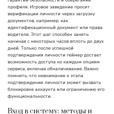
гарантии безопасности и оберегания
профиля. Игровое заведение просит
верификации личности через загрузку
документов, например, как
идентификационный документ или права
водителя. Этот шаг способен занять
начиная с некоторых часов вплоть до двух
дней. Только после успешной
подтверждения личности геймер достает
возможность доступа ко каждым опциям
сервиса, включая обналичивание. Важно
помнить, что невнимание к этапа
подтверждения личности может вызвать
блокировке аккаунта или ограничению его
функциональности.
Вход в систему: методы и