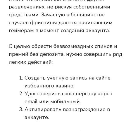
развлечениях, не рискуя собственными
средствами. Зачастую в большинстве
случаев фриспины даются начинающим
геймерам в момент создания аккаунта.
С целью обрести безвозмездных спинов и
премий без депозита, нужно совершить ряд
легких действий:
Создать учетную запись на сайте
избранного казино.
Удостоверить свою персону через
email или мобильный.
Активировать вознаграждение в
аккаунте.