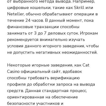
от выбранного метода вывода. Например,
цифровые кошельки, такие как Skrill или
Neteller, обычно обрабатывают операции в
течение 24 часов. В данный момент, пока
финансовые транзакции способны
занимать от 3 до 7 деловых суток. Игрокам
рекомендуется внимательно изучать
условия данного игорного заведения, чтобы
не допустить негативных неожиданностей.
Некоторые игорные заведения, как Cat
Casino официальный сайт, вдобавок
способны требовать верификацию
профиля до обработки запроса на вывода
средств. Данная стандартная процесс,
ориентированная на обеспечение
безопасности участников и