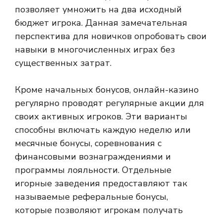
позволяет умножить на два исходный
бюджет игрока. Данная замечательная
перспектива для новичков опробовать свои
навыки в многочисленных играх без
существенных затрат.
Кроме начальных бонусов, онлайн-казино
регулярно проводят регулярные акции для
своих активных игроков. Эти варианты
способны включать каждую неделю или
месячные бонусы, соревнования с
финансовыми вознаграждениями и
программы лояльности. Отдельные
игорные заведения предоставляют так
называемые реферальные бонусы,
которые позволяют игрокам получать