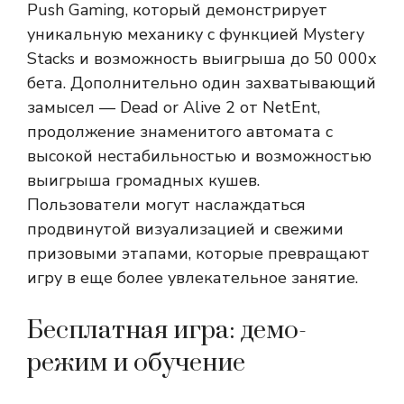
Push Gaming, который демонстрирует
уникальную механику с функцией Mystery
Stacks и возможность выигрыша до 50 000x
бета. Дополнительно один захватывающий
замысел — Dead or Alive 2 от NetEnt,
продолжение знаменитого автомата с
высокой нестабильностью и возможностью
выигрыша громадных кушев.
Пользователи могут наслаждаться
продвинутой визуализацией и свежими
призовыми этапами, которые превращают
игру в еще более увлекательное занятие.
Бесплатная игра: демо-
режим и обучение