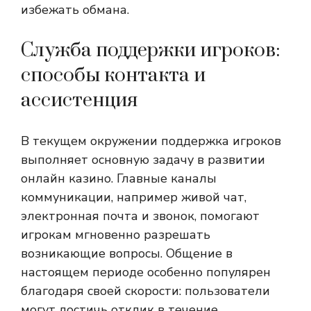
избежать обмана.
Служба поддержки игроков:
способы контакта и
ассистенция
В текущем окружении поддержка игроков
выполняет основную задачу в развитии
онлайн казино. Главные каналы
коммуникации, например живой чат,
электронная почта и звонок, помогают
игрокам мгновенно разрешать
возникающие вопросы. Общение в
настоящем периоде особенно популярен
благодаря своей скорости: пользователи
могут достичь отклик в течение