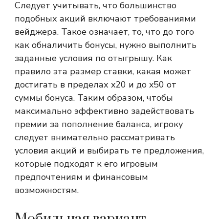
Следует учитывать, что большинство
подобных акций включают требованиями
вейджера. Такое означает, то, что до того
как обналичить бонусы, нужно выполнить
заданные условия по отыгрышу. Как
правило эта размер ставки, какая может
достигать в пределах x20 и до x50 от
суммы бонуса. Таким образом, чтобы
максимально эффективно задействовать
премии за пополнение баланса, игроку
следует внимательно рассматривать
условия акций и выбирать те предложения,
которые подходят к его игровым
предпочтениям и финансовым
возможностям.
Мобильная вариант