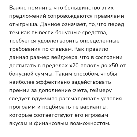
Важно помнить, что большинство этих
предложений сопровождаются правилами
отыгрыша. Данное означает, то, что перед
тем как вывести бонусные средства,
требуется удовлетворить определенные
требования по ставкам. Как правило
данная размер вейджера, что в состоянии
достигать в пределах x20 вплоть до x50 от
бонусной суммы. Таким способом, чтобы
наиболее эффективно задействовать
премии за дополнение счёта, геймеру
следует вдумчиво рассматривать условия
программ и подбирать те варианты,
которые соответствуют его игровым
вкусам и финансовым возможностям.