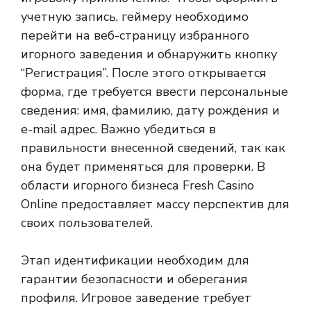
учетную запись, геймеру необходимо
перейти на веб-страницу избранного
игорного заведения и обнаружить кнопку
“Регистрация”. После этого открывается
форма, где требуется ввести персональные
сведения: имя, фамилию, дату рождения и
e-mail адрес. Важно убедиться в
правильности внесенной сведений, так как
она будет применяться для проверки. В
области игорного бизнеса Fresh Casino
Online предоставляет массу перспектив для
своих пользователей.
Этап идентификации необходим для
гарантии безопасности и оберегания
профиля. Игровое заведение требует