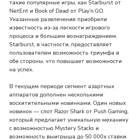
такие популярные игры, как Starburst от
NetEnt и Book of Dead от Play’n GO.
Указанные развлечения приобрели
известность из-за легкости игрового
процесса и большим вознаграждениям.
Starburst, в частности, предоставляет
пользователям возможность триумфа в
обе стороны, что повышает возможности
на успех.
В текущем периоде сегмент азартных
аппаратов дополнен несколькими
восхитительными новинками. Один новых
новинок — слот Razor Shark от Push Gaming,
который предлагает уникальную механику
с возможностью Mystery Stacks и
возможность выигрыша до 50 000x ставки.