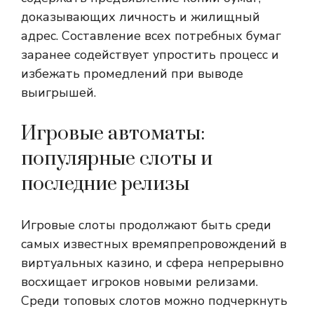
доказывающих личность и жилищный
адрес. Составление всех потребных бумаг
заранее содействует упростить процесс и
избежать промедлений при выводе
выигрышей.
Игровые автоматы:
популярные слоты и
последние релизы
Игровые слоты продолжают быть среди
самых известных времяпрепровождений в
виртуальных казино, и сфера непрерывно
восхищает игроков новыми релизами.
Среди топовых слотов можно подчеркнуть