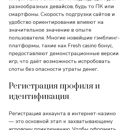
разнообразных девайсов, будь то ПК или
смартфоны. Скорость подгрузки сайтов и
удобство ориентирования влияют на
значительное значение в опыте
пользователя. Многие новейшие гэмблинг-
платформы, такие как
Fresh casino бонус
,
предоставляют демонстрационные версии
игр, что даёт возможность испробовать
слоты без опасности утраты денег.
Регистрация профиля и
идентификация
Регистрация аккаунта в интернет-казино
— это основной этап к захватывающему
игровому приключению. Чтобы оформить