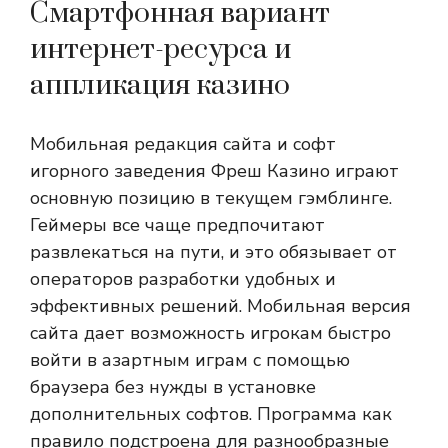
Смартфонная вариант
интернет-ресурса и
аппликация казино
Мобильная редакция сайта и софт
игорного заведения Фреш Казино играют
основную позицию в текущем гэмблинге.
Геймеры все чаще предпочитают
развлекаться на пути, и это обязывает от
операторов разработки удобных и
эффективных решений. Мобильная версия
сайта дает возможность игрокам быстро
войти в азартным играм с помощью
браузера без нужды в установке
дополнительных софтов. Программа как
правило подстроена для разнообразные