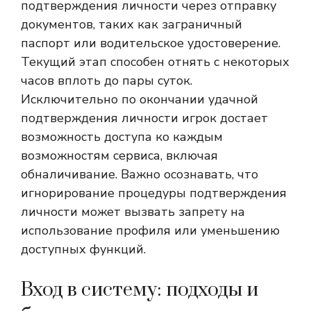
подтверждения личности через отправку
документов, таких как заграничный
паспорт или водительское удостоверение.
Текущий этап способен отнять с некоторых
часов вплоть до пары суток.
Исключительно по окончании удачной
подтверждения личности игрок достает
возможность доступа ко каждым
возможностям сервиса, включая
обналичивание. Важно осознавать, что
игнорирование процедуры подтверждения
личности может вызвать запрету на
использование профиля или уменьшению
доступных функций.
Вход в систему: подходы и