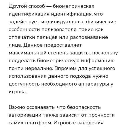
Другой способ — биометрическая
идентификация идентификация, что
задействует индивидуальные физические
особенности пользователя, такие как
отпечатки пальцев или распознавание
лица. Данное предоставляет
максимальный степень защиты, поскольку
подделать биометрическую информацию
почти нереально. Впрочем для успешного
использования данного подхода нужно
доступность необходимого аппаратуры у
игрока.
Важно осознавать, что безопасность
авторизации также зависит от прочности
самих платформ. Игровые заведения