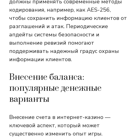
должны применять современные методы
кодирования, например, как AES-256,
чтобы сохранить информацию клиентов от
разглашений и атак. Периодические
апдейты системы безопасности и
выполнение ревизий помогают
поддерживать надежный градус охраны
информации клиентов.
Внесение баланса:
популярные денежные
варианты
Внесение счета в интернет-казино —
ключевой аспект, который может
существенно изменить опыт игры.