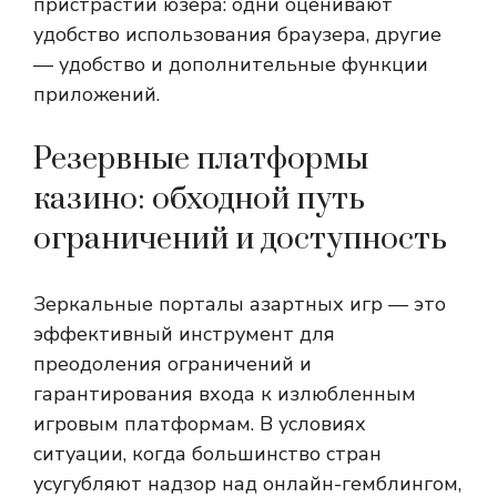
пристрастий юзера: одни оценивают
удобство использования браузера, другие
— удобство и дополнительные функции
приложений.
Резервные платформы
казино: обходной путь
ограничений и доступность
Зеркальные порталы азартных игр — это
эффективный инструмент для
преодоления ограничений и
гарантирования входа к излюбленным
игровым платформам. В условиях
ситуации, когда большинство стран
усугубляют надзор над онлайн-гемблингом,