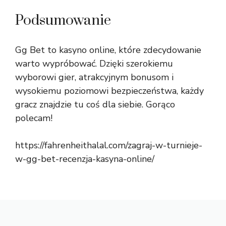
Podsumowanie
Gg Bet to kasyno online, które zdecydowanie
warto wypróbować. Dzięki szerokiemu
wyborowi gier, atrakcyjnym bonusom i
wysokiemu poziomowi bezpieczeństwa, każdy
gracz znajdzie tu coś dla siebie. Gorąco
polecam!
https://fahrenheithalal.com/zagraj-w-turnieje-
w-gg-bet-recenzja-kasyna-online/