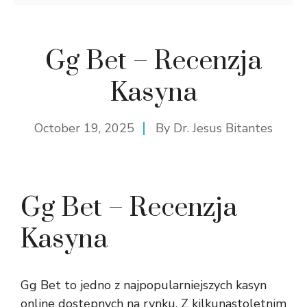
Gg Bet – Recenzja
Kasyna
October 19, 2025
By
Dr. Jesus Bitantes
Gg Bet – Recenzja
Kasyna
Gg Bet to jedno z najpopularniejszych kasyn
online dostępnych na rynku. Z kilkunastoletnim