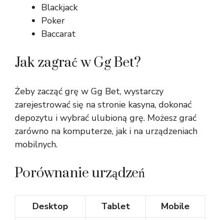
Blackjack
Poker
Baccarat
Jak zagrać w Gg Bet?
Żeby zacząć grę w Gg Bet, wystarczy
zarejestrować się na stronie kasyna, dokonać
depozytu i wybrać ulubioną grę. Możesz grać
zarówno na komputerze, jak i na urządzeniach
mobilnych.
Porównanie urządzeń
Desktop
Tablet
Mobile