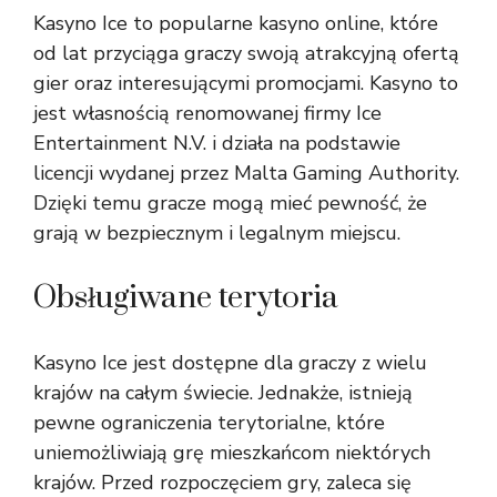
Kasyno Ice to popularne kasyno online, które
od lat przyciąga graczy swoją atrakcyjną ofertą
gier oraz interesującymi promocjami. Kasyno to
jest własnością renomowanej firmy Ice
Entertainment N.V. i działa na podstawie
licencji wydanej przez Malta Gaming Authority.
Dzięki temu gracze mogą mieć pewność, że
grają w bezpiecznym i legalnym miejscu.
Obsługiwane terytoria
Kasyno Ice jest dostępne dla graczy z wielu
krajów na całym świecie. Jednakże, istnieją
pewne ograniczenia terytorialne, które
uniemożliwiają grę mieszkańcom niektórych
krajów. Przed rozpoczęciem gry, zaleca się