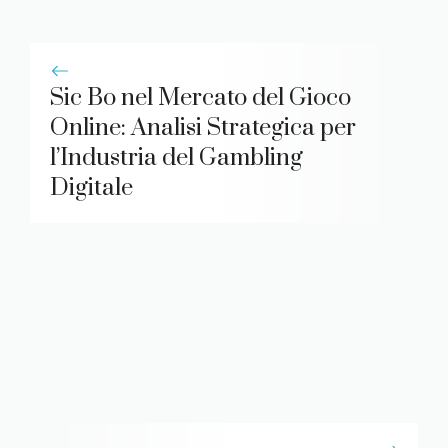
Sic Bo nel Mercato del Gioco
Online: Analisi Strategica per
l’Industria del Gambling
Digitale