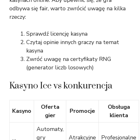
kasynach online. Aby upewnić się, że gra
odbywa się fair, warto zwrócić uwagę na kilka
rzeczy:
Sprawdź licencję kasyna
Czytaj opinie innych graczy na temat
kasyna
Zwróć uwagę na certyfikaty RNG
(generator liczb losowych)
Kasyno Ice vs konkurencja
Oferta
Obsługa
Kasyno
Promocje
gier
klienta
Automaty,
gry
Atrakcyjne
Profesjonalne