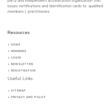
party and independent accreditation organization that
issues certifications and Identification cards to qualified
members | practitioners.
Resources
HOME
MEMBERS
LOGIN
NEWSLETTER
REGISTRATION
Useful Links
SITEMAP
PRIVACY AND POLICY