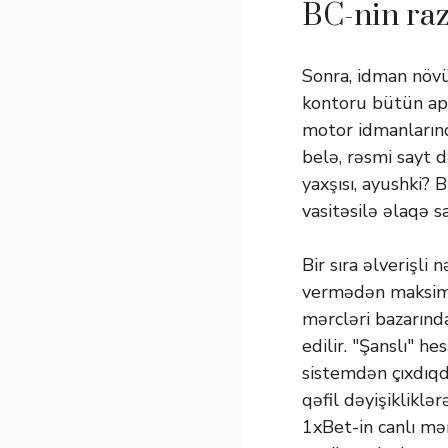
BC-nin razı
Sonra, idman növü
kontoru bütün apa
motor idmanlarınd
belə, rəsmi sayt 
yaxşısı, ayushki?
vasitəsilə əlaqə sa
Bir sıra əlverişli
vermədən maksimu
mərcləri bazarında
edilir. "Şanslı" h
sistemdən çıxdıqd
qəfil dəyişikliklə
1xBet-in canlı mə