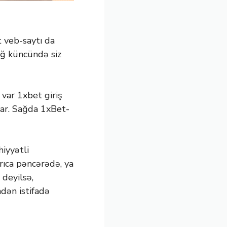
 veb-saytı da
ağ küncündə siz
i var
1xbet giriş
var. Sağda 1xBet-
hiyyətli
yrıca pəncərədə, ya
 deyilsə,
ndən istifadə