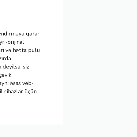
 endirməyə qərar
ri-orijinal
rı və hətta pulu
zırda
deyilsə, siz
çevik
aynı əsas veb-
l cihazlar üçün