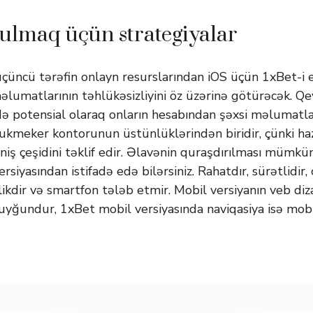
şulmaq üçün strategiyalar
çüncü tərəfin onlayn resurslarından iOS üçün 1xBet-i
məlumatlarının təhlükəsizliyini öz üzərinə götürəcək. Qey
də potensial olaraq onların hesabından şəxsi məlumatla
 bukmeker kontorunun üstünlüklərindən biridir, çünki ha
ş çeşidini təklif edir. Əlavənin quraşdırılması mümkün 
rsiyasından istifadə edə bilərsiniz. Rahatdır, sürətlidir, 
ikdir və smartfon tələb etmir. Mobil versiyanın veb diz
 uyğundur, 1xBet mobil versiyasında naviqasiya isə mobi