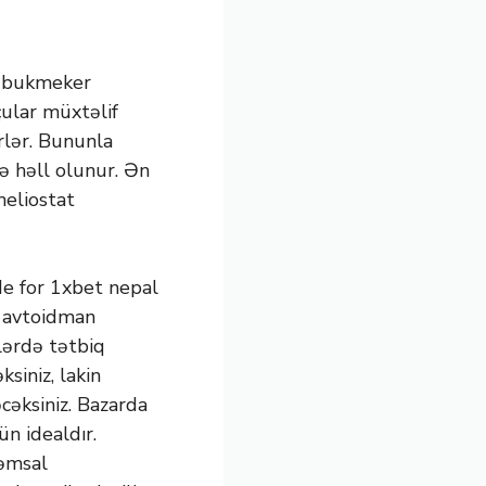
t bukmeker
ular müxtəlif
rlər. Bununla
ə həll olunur. Ən
heliostat
r avtoidman
rlərdə tətbiq
siniz, lakin
cəksiniz. Bazarda
ün idealdır.
 əmsal