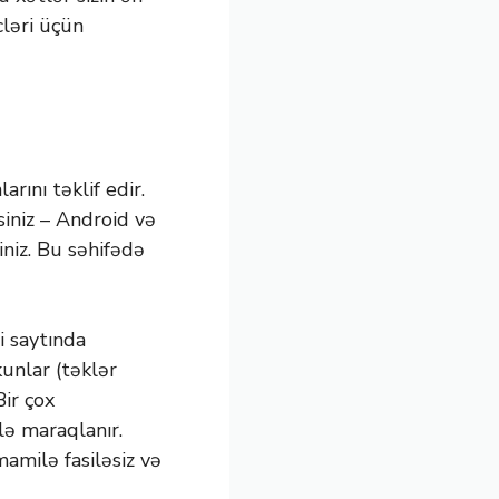
ləri üçün
rını təklif edir.
siniz – Android və
iniz. Bu səhifədə
 saytında
kunlar (təklər
Bir çox
ə maraqlanır.
amamilə fasiləsiz və