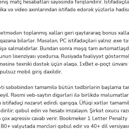
niş matç hesabatları sayəsində fərqləndirir. İstifadəçilə
afika və video axınlarından istifadə edərək yüzlərlə hadi
c etmədən toplanmış xalları geri qaytararaq bonus xalla
azana bilərlər. Məsələn, PC istifadəçiləri yalnız .exe tə
işə salmalıdırlar. Bundan sonra məşq tam avtomatlaşdı
nun lisenziyası yoxdursa, Rusiyada fəaliyyət göstərmə
məsinə texniki dəstək üçün əlaqə, 1xBet e-poçt ünvanı v
pulsuz mobil giriş daxildir.
ti səbəbindən tamamilə bütün tədbirlərin başlama tari
l. Rəsmi veb-saytın digərləri ilə birlikdə məlumatla
 istifadəçi nəzarət edirdi. qarışqa. Üfüqi xətlər tamam
irilir; qəbul edin və hesabı imzalayın. Şirkət oxucu raz
 çox aqressiv cavab verir. Bookmeker 1 Letter Penalt
, 80+ valyutada mərcləri qəbul edir və 40+ dil versiyasını