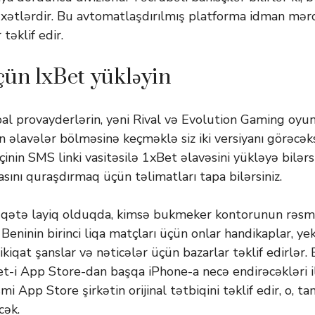
 xətlərdir. Bu avtomatlaşdırılmış platforma idman mərc
təklif edir.
ün 1xBet yükləyin
bal provayderlərin, yəni Rival və Evolution Gaming oyunla
n əlavələr bölməsinə keçməklə siz iki versiyanı görəcək
inin SMS linki vasitəsilə 1xBet əlavəsini yükləyə bilərs
asını quraşdırmaq üçün təlimatları tapa bilərsiniz.
iqqətə layiq olduqda, kimsə bukmeker kontorunun rəsmi
eninin birinci liqa matçları üçün onlar handikaplar, ye
ikiqat şanslar və nəticələr üçün bazarlar təklif edirlər. 
-i App Store-dan başqa iPhone-a necə endirəcəkləri il
mi App Store şirkətin orijinal tətbiqini təklif edir, o, t
cək.