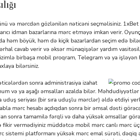
lığı
nü və mərcdən gözlənilən nəticəni seçməlisiniz. 1xBe
rıcı idman bazarlarına mərc etməyə imkan verir. Oyunç
a həm böyük, həm də kiçik bazarlardan seçim edə bilə
dərhal cavab verir və əksər münaqişələr yardım vasitəsil
 Bizimlə birbaşa mobil proqram, Telegram və ya işləyən 
xlaya bilərsiniz.
 nəticələrdən sonra administrasiya izahat
m və ya aşağı əmsalları azalda bilər. Məhdudiyyətlə
 uduş seriyası (bir sıra uduşlu mərclər) əldə etdiyi ye
esabla mərc hesabı açdıqdan sonra bir əmsal dəsti görəcək
an sonra tamamilə fərqli və daha yüksək əmsallar görə
rə fikir vermədiyiniz müddətcə mobil mərc canlı mərc üç
rc sistemi platformanı yüksək mərc emal sürəti, dəqiq