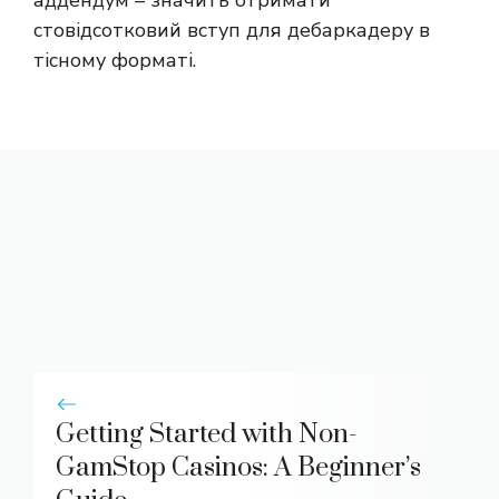
аддендум – значить отримати
стовідсотковий вступ для дебаркадеру в
тісному форматі.
Getting Started with Non-
GamStop Casinos: A Beginner’s