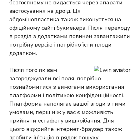
безгоспному не видається через апарати
застосування на дроїд. Ця
абдомінопластика також виконується на
офіційному сайті букмекера. Після переходу
в розділ з додатками повинен завантажити
потрібну версію і потрібно їсти плоди
додатком.
Після того як вам
загороджували всі поля, потрібно
познайомитися з вимогами використання
платформи і політикою конфіденційності.
Платформа наполягає вашої згоди з тими
умовами, перш ніж у вас є можливість
прийняти естафету вишкрібання. Для
цього відкрийте інтернет-браузер також
зробити ін'єкцію в рядок пошуку