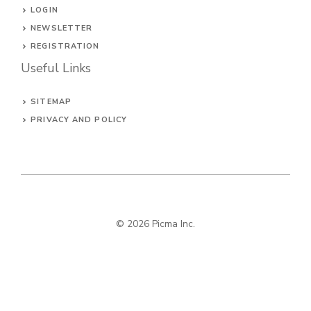
LOGIN
NEWSLETTER
REGISTRATION
Useful Links
SITEMAP
PRIVACY AND POLICY
© 2026
Picma Inc
.