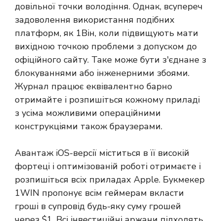
довільної точки володіння. Однак, всупереч
задоволення використання подібних
платформ, як 1Він, коли підвищують мати
вихідною точкою проблеми з допуском до
офіційного сайту. Таке може бути з'єднане з
блокуваннями або інженерними збоями.
Журнал працює еквівалентно барно
отримайте і розпишіться кожному приладі
з усіма можливими операційними
конструкціями також браузерами.
Авантаж iOS-версії міститься в її високій
фортеці і оптимізованій роботі отримаєте і
розпишіться всіх приладах Apple. Букмекер
1WIN пропонує всім геймерам вкласти
гроші в супровід будь-яку суму грошей
через $1. Всі інвестиційні аржани підходять