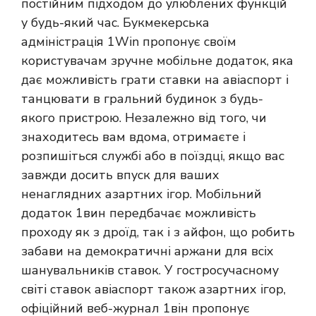
постійним підходом до улюблених функцій
у будь-який час. Букмекерська
адміністрація 1Win пропонує своїм
користувачам зручне мобільне додаток, яка
дає можливість грати ставки на авіаспорт і
танцювати в гральний будинок з будь-
якого пристрою. Незалежно від того, чи
знаходитесь вам вдома, отримаєте і
розпишіться службі або в поїздці, якщо вас
завжди досить впуск для ваших
ненаглядних азартних ігор. Мобільний
додаток 1вин передбачає можливість
проходу як з дроїд, так і з айфон, що робить
забави на демократичні аржани для всіх
шанувальників ставок. У гостросучасному
світі ставок авіаспорт також азартних ігор,
офіційний веб-журнал 1він пропонує