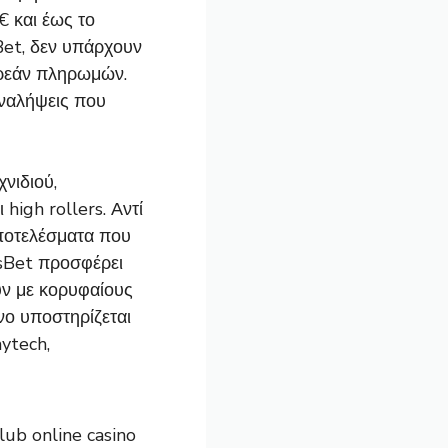
 και έως το
et, δεν υπάρχουν
δωρεάν πληρωμών.
αναλήψεις που
νιδιού,
high rollers. Αντί
 αποτελέσματα που
ssBet προσφέρει
ύν με κορυφαίους
νο υποστηρίζεται
ytech,