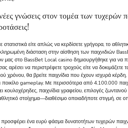
νέες γνώσεις στον τομέα των τυχερών π
ροτάσεις!
τε στατιστικά είτε απλώς να κερδίσετε γρήγορα, το αθλητ
οκληρωμένη διάσταση στην αίσθηση των παιχνιδιών Bas
ν μας στο BassBet Local casino δημιουργήθηκε για να π
 σας αρέσει να περιστρέφετε τροχούς είτε να δοκιμάζετε 
ού χρόνου, θα βρείτε παιχνίδια που έχουν ισχυρά κέρδη,
ι ποικίλο gameplay. Με περισσότερα από 4.100.000 παιχν
ι κουλοχέρηδες, παιχνίδια γραφείου, επιλογές ζωντανού 
 αθλητικό στοίχημα—διαθέσιμο οποιαδήποτε στιγμή, σε ο
t προσφέρει ένα ευρύ φάσμα δυνατοτήτων τυχερών παιχν