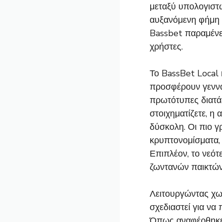
μεταξύ υπολογιστώ
αυξανόμενη φήμη τ
Bassbet παραμένει
χρήστες.
Το BassBet Local
προσφέρουν γεννα
πρωτότυπες διατάξε
στοιχηματίζετε, η 
δύσκολη. Οι πιο γ
κρυπτονομίσματα,
Επιπλέον, το νεότ
ζωντανών παικτών 
Λειτουργώντας χωρ
σχεδιαστεί για να
Όπως αναφέρθηκε 