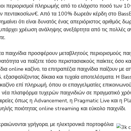
οι περιορισμοί πληρωμής από το ελάχιστο ποσό των 10€
ν πεντακοσίων€. Από τα 100% δωρεάν κέρδη στο BassB
σημαίνει ότι είναι δυνατός ένας απεριόριστος αριθμός 
ν υπάρχει χρέωση ανάληψης ανεξάρτητα από τις πολλές 
τε.
τα παιχνίδια προσφέρουν μεταβλητούς περιορισμούς παιχ
ατότητα να παίζετε τόσο περιστασιακούς παίκτες όσο και 
ίδια online καζίνο, τα επιτραπέζια παιχνίδια παίζουν με
, εξασφαλίζοντας δίκαια και τυχαία αποτελέσματα. Η Ba
καζίνο επί πληρωμή, όπου οι επαγγελματίες επικοινωνο
Η νέα πλατφόρμα τυχερών παιχνιδιών σε πραγματικό χρό
ιρείες όπως η Advancement, η Pragmatic Live και η Pla
ηλής ποιότητας online streaming και εύκολο παιχνίδι.
εραιώνονται γρήγορα, με ηλεκτρονικά πορτοφόλια